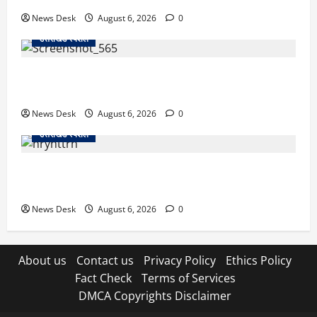
News Desk
August 6, 2026
0
उत्तराखंड स्पेशल
देहरादून में ‘डिजिटल अरेस्ट’ का खौफनाक खेल: लाल किला
ब्लास्ट केस का डर दिखाकर बुजुर्ग से 13 लाख रुपये ठगे
News Desk
August 6, 2026
0
उत्तराखंड स्पेशल
काशीपुर में दर्दनाक हादसा: स्कूल जा रहे तीन छात्रों को टैंकर
ने रौंदा, एक की मौत; दो गंभीर, चालक फरार
News Desk
August 6, 2026
0
About us
Contact us
Privacy Policy
Ethics Policy
Fact Check
Terms of Services
DMCA Copyrights Disclaimer