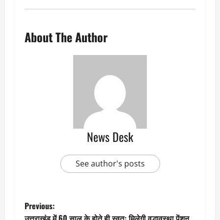
About The Author
News Desk
See author's posts
P
Previous:
उत्तराखंड में 60 साल के होते ही स्वतः मिलेगी वृद्धावस्था पेंशन,