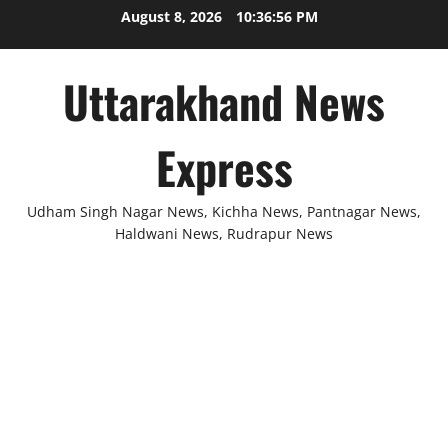
Skip
August 8, 2026
10:36:56 PM
to
content
Uttarakhand News
Express
Udham Singh Nagar News, Kichha News, Pantnagar News,
Haldwani News, Rudrapur News