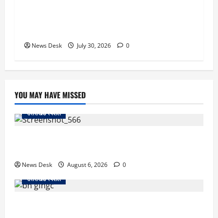
सितारगंज: रिश्वत मामले की जांच को पहुंची विजिलेंस
टीम को तहसील में रातभर रखा कैद, 20 घंटे ठप रहा
कामकाज
News Desk
July 30, 2026
0
YOU MAY HAVE MISSED
उत्तराखंड स्पेशल
काशीपुर में दर्दनाक सड़क हादसा: स्कूल जा रहे तीन छात्र
पिकअप की चपेट में, 16 वर्षीय शिवम की मौत
News Desk
August 6, 2026
0
उत्तराखंड स्पेशल
उत्तराखंड में 2027 की चुनावी जंग शुरू: 8 अगस्त को हल्द्वानी
से खड़गे भरेंगे हुंकार, कांग्रेस का मिशन-2027 लॉन्च