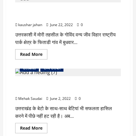
उत्तरकाशी
में
उत्तराखंड के अलग-अलग जिलों में दर्दनाक हादसे, 11 लोगों की
हिली
धरती,
गयी जान
रिक्टर
स्केल
kaushar jahan
June 22, 2022
0
पर
4.5
उत्तरकाशी में मोरी तहसील के गोविंद वन्य जीव विहार राष्ट्रीय
रही
तीव्रता
पार्क क्षेत्र के फिताडी गांव में बुधवार...
Read
Read More
more
about
उत्तराखंड
उत्तरकाशी
राज्य समाचार
के
अलग-
अलग
माउन्ट एवेरेस्ट के बाद माउन्ट मकालू की चोटी पर लहराया
जिलों
में
उत्तराखंड की बेटी ने तिरंगा
दर्दनाक
हादसे,
Mehak Saudai
June 2, 2022
0
11
लोगों
उत्तराखंड के बेटो के साथ-साथ बेटियां भी सफलता हासिल
की
गयी
करने में पीछे नहीं हट रही है। अब...
जान
Read
Read More
more