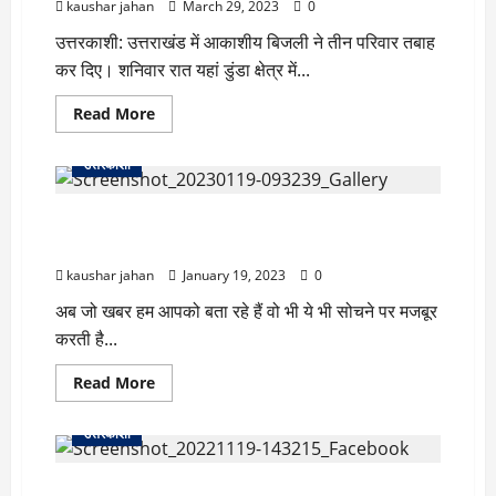
kaushar jahan
March 29, 2023
0
जाएंगे
ये
उत्तरकाशी: उत्तराखंड में आकाशीय बिजली ने तीन परिवार तबाह
दो
शहर,
कर दिए। शनिवार रात यहां डुंडा क्षेत्र में...
वैज्ञानिकों
ने
दी
Read
Read More
बड़ी
more
चेता’वनी
about
गढ़वाल:
उत्तरकाशी
बिजली
गिरने
से
उत्तराखंड में महिला अफसर भी निकली रिश्वतखोर, 8-8 हजार
350
बकरियों
रूपये में बेच दिया ईमान?
की
मौत,
kaushar jahan
January 19, 2023
0
3
परिवारों
अब जो खबर हम आपको बता रहे हैं वो भी ये भी सोचने पर मजबूर
पर
मंडराया
करती है...
रोजी-
रोटी
का
Read
Read More
संकट
more
about
उत्तराखंड
उत्तरकाशी
में
महिला
अफसर
दुःखद उत्तराखण्ड के पहाड़ में भयावह सड़क हादसा, गहरी खाई
भी