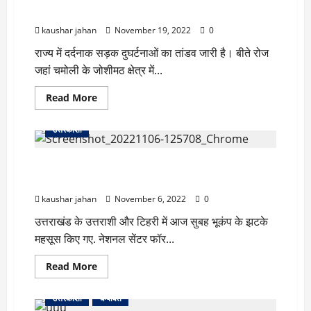
निकली
में समाई कार, 5 लोगों की मौत
रिश्वतखोर,
8-
kaushar jahan
November 19, 2022
0
8
हजार
राज्य में दर्दनाक सड़क दुघर्टनाओं का तांडव जारी है। बीते रोज
रूपये
में
जहां चमोली के जोशीमठ क्षेत्र में...
बेच
दिया
ईमान?
Read
Read More
more
about
दुःखद
उत्तरकाशी
उत्तराखण्ड
के
पहाड़
उत्तराखंड के उत्तरकाशी में हिली धरती, रिक्टर स्केल पर 4.5
में
भयावह
रही तीव्रता
सड़क
हादसा,
kaushar jahan
November 6, 2022
0
गहरी
खाई
उत्तराखंड के उत्तराशी और टिहरी में आज सुबह भूकंप के झटके
में
समाई
महसूस किए गए. नेशनल सेंटर फॉर...
कार,
5
लोगों
Read
Read More
की
more
मौत
about
उत्तराखंड
उत्तरकाशी
चम्पावत
के