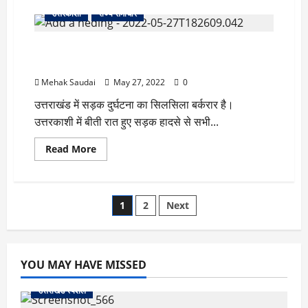
about
माउन्ट
उत्तरकाशी
राज्य समाचार
एवेरेस्ट
के
बाद
यहाँ हो गए 13 लोग सड़क दुर्घटना का शिकार, 3 की मौके पर
माउन्ट
मकालू
मौत
की
चोटी
Mehak Saudai
May 27, 2022
0
पर
लहराया
उत्तराखंड में सड़क दुर्घटना का सिलसिला बर्करार है।
उत्तराखंड
की
उत्तरकाशी में बीती रात हुए सड़क हादसे से सभी...
बेटी
ने
तिरंगा
Read
Read More
more
about
यहाँ
हो
गए
Posts
1
2
Next
13
लोग
सड़क
pagination
दुर्घटना
का
शिकार,
YOU MAY HAVE MISSED
3
की
मौके
उत्तराखंड स्पेशल
पर
मौत