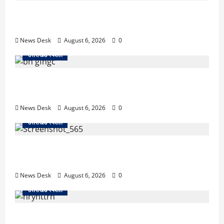
काशीपुर में दर्दनाक सड़क हादसा: स्कूल जा रहे तीन छात्र
पिकअप की चपेट में, 16 वर्षीय शिवम की मौत
News Desk
August 6, 2026
0
उत्तराखंड स्पेशल
उत्तराखंड में 2027 की चुनावी जंग शुरू: 8 अगस्त को हल्द्वानी
से खड़गे भरेंगे हुंकार, कांग्रेस का मिशन-2027 लॉन्च
News Desk
August 6, 2026
0
उत्तराखंड स्पेशल
देहरादून में ‘डिजिटल अरेस्ट’ का खौफनाक खेल: लाल किला
ब्लास्ट केस का डर दिखाकर बुजुर्ग से 13 लाख रुपये ठगे
News Desk
August 6, 2026
0
उत्तराखंड स्पेशल
काशीपुर में दर्दनाक हादसा: स्कूल जा रहे तीन छात्रों को टैंकर