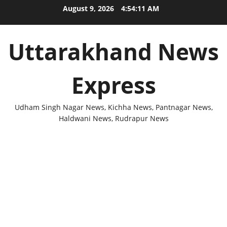
Skip
August 9, 2026
4:54:11 AM
to
content
Uttarakhand News
Express
Udham Singh Nagar News, Kichha News, Pantnagar News,
Haldwani News, Rudrapur News