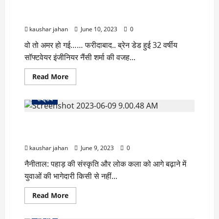
ब्रेन डेड हुई 32 वर्षीय सॉफ्टवेयर इंजीनियर नैंसी शर्मा की वजह
मोदी
”
से 9 लोगों को नई जिंदगी मिली
शहजादों
का
kaushar jahan
June 10, 2023
0
शटर
गिरने
वो तो अमर हो गई…… फरीदाबाद.. ब्रेन डेड हुई 32 वर्षीय
वाला
है,
सॉफ्टवेयर इंजीनियर नैंसी शर्मा की वजह...
बंद
होने
वाली
Read
Read More
है
more
दुकाने”
about
ब्रेन
राष्ट्रीय
डेड
हुई
32
गौरवशाली पल: उत्तराखंड की हेमलता ने ऐपण आर्ट को देश की
वर्षीय
सॉफ्टवेयर
नई संसद तक पहुंचा दिया
इंजीनियर
नैंसी
kaushar jahan
June 9, 2023
0
शर्मा
की
नैनीताल: पहाड़ की संस्कृति और लोक कला को आगे बढ़ाने में
वजह
से
युवाओं की भागेदारी किसी से नहीं...
9
लोगों
को
Read
Read More
नई
more
जिंदगी
about
मिली
गौरवशाली
राष्ट्रीय