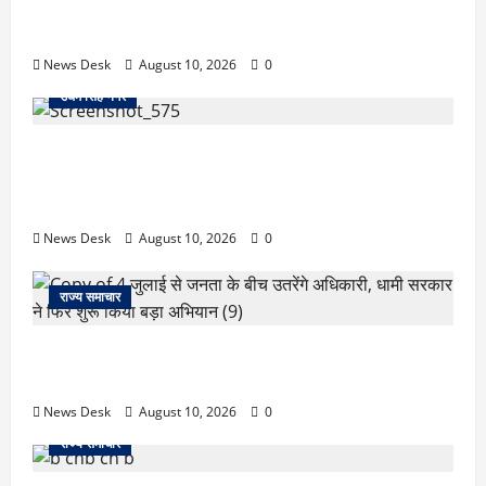
काशीपुर फ्लाईओवर पर रॉड हमले का मामला गरमाया, आरोपियों
देगा
की गिरफ्तारी को लेकर वाल्मीकि समाज का धरना
News Desk
August 10, 2026
0
उधम सिंह नगर
रुद्रपुर में फैक्ट्री कर्मचारी की मौत से मचा हड़कंप, कमरे में फंदे
से लटका मिला शव,आत्महत्या या कुछ और? पुलिस जांच में
जुटी
News Desk
August 10, 2026
0
राज्य समाचार
‘जो खेलेगा, वो खिलेगा…’ PM मोदी ने कॉमनवेल्थ पदक
विजेताओं से की मुलाकात, खिलाड़ियों का बढ़ाया हौसला
News Desk
August 10, 2026
0
राज्य समाचार