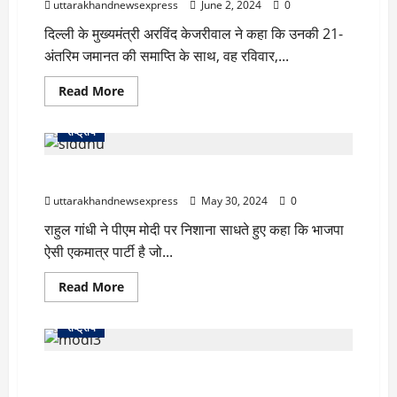
uttarakhandnewsexpress
June 2, 2024
0
को
पीटने
दिल्ली के मुख्यमंत्री अरविंद केजरीवाल ने कहा कि उनकी 21-
का
आरोप,
अंतरिम जमानत की समाप्ति के साथ, वह रविवार,...
वीडियो
वायरल
Read
Read More
more
about
अरविंद
राष्ट्रीय
केजरीवाल
ने
किया
आखिर क्यों पहुंचे राहुल गांधी सिद्धू मूसेवाला के घर ?
तिहाड़
जेल
uttarakhandnewsexpress
में
May 30, 2024
0
सरेंडर,
समर्थकों
राहुल गांधी ने पीएम मोदी पर निशाना साधते हुए कहा कि भाजपा
के
ऐसी एकमात्र पार्टी है जो...
लिए
भेजा
संदेश
Read
Read More
।
more
about
आखिर
राष्ट्रीय
क्यों
पहुंचे
राहुल
प्रधानमंत्री नरेंद्र मोदी के ‘मुजरा’ बयान ने विवाद उत्पन्न किया
गांधी
सिद्धू
है, ‘चिंतित’ विपक्ष ने कहा ‘शीघ्र स्वास्थ्य लाभ मिले’।