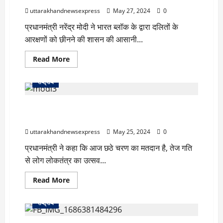
मूसेवाला
के
uttarakhandnewsexpress
May 27, 2024
0
घर
?
प्रधानमंत्री नरेंद्र मोदी ने भारत ब्लॉक के द्वारा दलितों के
आरक्षणों को छीनने की शासन की आसानी...
Read
Read More
more
about
प्रधानमंत्री
राष्ट्रीय
नरेंद्र
मोदी
के
जनसभा में बोले पीएम मोदी ” शहजादों का शटर गिरने वाला है,
‘मुजरा’
बयान
बंद होने वाली है दुकाने”
ने
विवाद
uttarakhandnewsexpress
May 25, 2024
0
उत्पन्न
किया
प्रधानमंत्री ने कहा कि आज छठे चरण का मतदान है, तेज गति
है,
‘चिंतित’
से लोग लोकतंत्र का उत्सव...
विपक्ष
ने
कहा
Read
Read More
‘शीघ्र
more
स्वास्थ्य
about
लाभ
जनसभा
राष्ट्रीय
मिले’।
में
बोले
पीएम