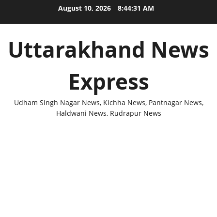
Skip
August 10, 2026
8:44:32 AM
to
content
Uttarakhand News
Express
Udham Singh Nagar News, Kichha News, Pantnagar News,
Haldwani News, Rudrapur News