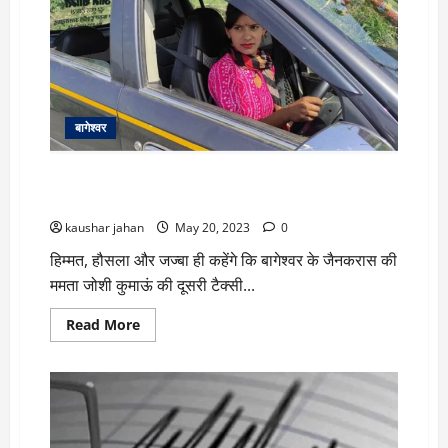
बागेश्वर
Uttarakhand: पति की तबीयत बिगड़ी तो खुद पकड़ा
स्टीयरिंग…सुर्खियों में आई कुमाऊं की दूसरी महिला टैक्सी चालक
kaushar jahan
May 20, 2023
0
हिम्मत, हौसला और जज्बा ही कहेंगे कि बागेश्वर के जैनकरास की
ममता जोशी कुमाऊं की दूसरी टैक्सी...
Read
Read More
more
about
Uttarakhand:
पति
की
तबीयत
बिगड़ी
तो