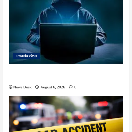
उत्तराखंड स्पेशल
देहरादून में ‘डिजिटल अरेस्ट’ का खौफनाक खेल: लाल किला
ब्लास्ट केस का डर दिखाकर बुजुर्ग से 13 लाख रुपये ठगे
News Desk
August 6, 2026
0