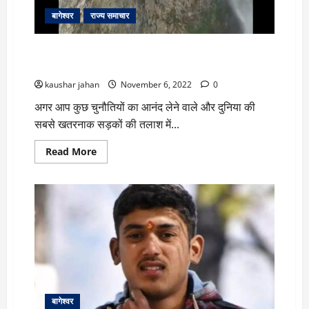
की
बागेश्वर
राज्य समाचार
मौत
देखें वीडियो: पहाड़ पर चलने वाले इस बस के वीडियो देख कर
रोंगटे खड़े हो जाएंगे
kaushar jahan
November 6, 2022
0
अगर आप कुछ चुनौतियों का आनंद लेने वाले और दुनिया की
सबसे खतरनाक सड़कों की तलाश में...
Read
Read More
more
about
देखें
वीडियो:
पहाड़
पर
चलने
वाले
इस
बस
के
वीडियो
देख
कर
रोंगटे
बागेश्वर
खड़े