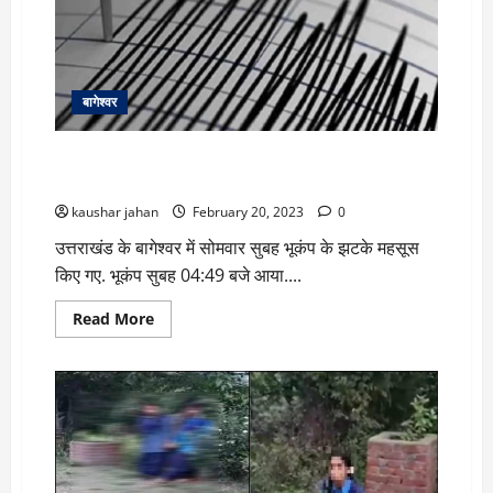
खुद
पकड़ा
स्टीयरिंग…
सुर्खियों
में
आई
कुमाऊं
बागेश्वर
की
दूसरी
महिला
टैक्सी
सुबह-सुबह उत्तराखंड में हिली धरती, बागेश्वर में महसूस किए गए
चालक
भूकंप के झटके
kaushar jahan
February 20, 2023
0
उत्तराखंड के बागेश्वर में सोमवार सुबह भूकंप के झटके महसूस
किए गए. भूकंप सुबह 04:49 बजे आया....
Read
Read More
more
about
सुबह-
सुबह
उत्तराखंड
में
हिली
धरती,
बागेश्वर
में
महसूस