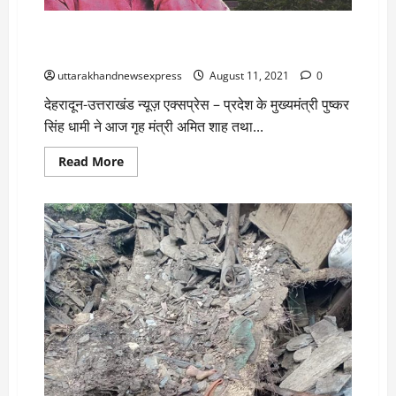
100 वर्षों से अधर में लटकी बागेश्वर-टनकपुर रेल लाइन को क्या
सीएम धामी उतार पाएंगे धरातल पर?
uttarakhandnewsexpress
August 11, 2021
0
देहरादून-उत्तराखंड न्यूज़ एक्सप्रेस – प्रदेश के मुख्यमंत्री पुष्कर
सिंह धामी ने आज गृह मंत्री अमित शाह तथा...
Read
Read More
more
about
100
वर्षों
से
अधर
में
लटकी
बागेश्वर-
टनकपुर
रेल
लाइन
को
क्या
सीएम
धामी
उतार
पाएंगे
धरातल