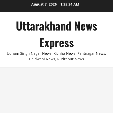
Skip
August 7, 2026
1:35:35 AM
to
content
Uttarakhand News
Express
Udham Singh Nagar News, Kichha News, Pantnagar News,
Haldwani News, Rudrapur News