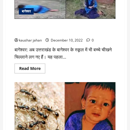
किए
गए
भूकंप
बागेश्वर
के
झटके
चमोली के बाद बागेश्वर: स्कूलों में अचानक चीखती-चिल्लाती हैं
छात्राएं, बच्चों ने स्कूल जाना छोड़ा
kaushar jahan
December 10, 2022
0
बागेश्वर: अब उत्तराखंड के बागेश्वर के स्कूल में भी बच्चे चीखने
चिल्लाने लग गए हैं। यह पहला...
Read
Read More
more
about
चमोली
के
बाद
बागेश्वर:
स्कूलों
में
अचानक
चीखती-
चिल्लाती
हैं
छात्राएं,
बच्चों
ने