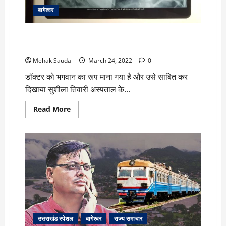
बागेश्वर
3 वर्ष की मासूम बच्ची के गले में फंसी बिछिया, डॉक्टर बने
भगवान
Mehak Saudai
March 24, 2022
0
डॉक्टर को भगवान का रूप माना गया है और उसे साबित कर
दिखाया सुशीला तिवारी अस्पताल के...
Read
Read More
more
about
3
वर्ष
की
मासूम
बच्ची
के
गले
में
फंसी
बिछिया,
डॉक्टर
बने
भगवान
उत्तराखंड स्पेशल
बागेश्वर
राज्य समाचार