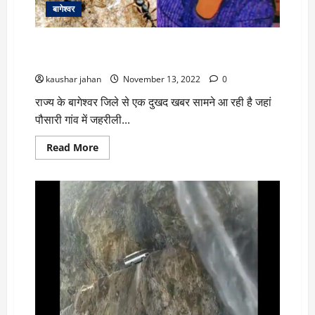
स्कूल
बागेश्वर
जाना
छोड़ा
उत्तराखण्ड के पहाड़ में दुखद घटना, जहरीली चींटियों के काटने
से 3 वर्षीय मासूम बच्चे की मौत
kaushar jahan
November 13, 2022
0
राज्य के बागेश्वर जिले से एक दुखद खबर सामने आ रही है जहां
पौसारी गांव में जहरीली...
Read
Read More
more
about
उत्तराखण्ड
के
पहाड़
में
दुखद
घटना,
जहरीली
चींटियों
के
काटने
से
3
वर्षीय
मासूम
बच्चे