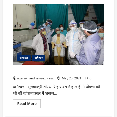
बागेश्वर
में
दर्दनाक
हादसा-
भूस्खलन
में
एक
ही
परिवार
के
तीन
सदस्यों
की
मौत
चम्पावत
बागेश्वर
जब पीपीई किट पहने मुख्यमंत्री ने खुद जाना मरीज़ों का हाल
uttarakhandnewsexpress
May 25, 2021
0
बागेश्वर – मुख्यमंत्री तीरथ सिंह रावत ने हाल ही में घोषणा की
थी की कोरोनाकाल में अनाथ...
Read
Read More
more
about
जब