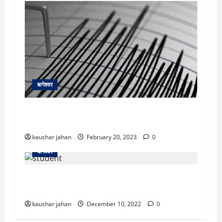
बागेश्वर
सुबह-सुबह उत्तराखंड में हिली धरती, बागेश्वर में महसूस
किए गए भूकंप के झटके
kaushar jahan
February 20, 2023
0
बागेश्वर
चमोली के बाद बागेश्वर: स्कूलों में अचानक चीखती-
चिल्लाती हैं छात्राएं, बच्चों ने स्कूल जाना छोड़ा
kaushar jahan
December 10, 2022
0