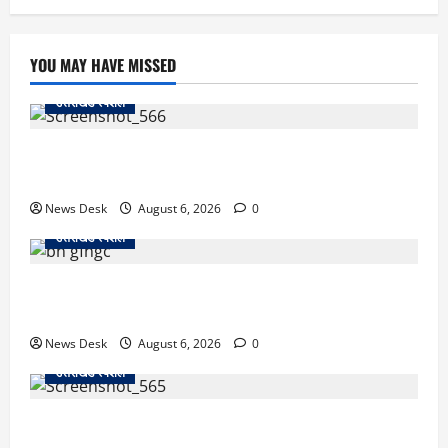
YOU MAY HAVE MISSED
उत्तराखंड स्पेशल
काशीपुर में दर्दनाक सड़क हादसा: स्कूल जा रहे तीन छात्र
पिकअप की चपेट में, 16 वर्षीय शिवम की मौत
News Desk
August 6, 2026
0
उत्तराखंड स्पेशल
उत्तराखंड में 2027 की चुनावी जंग शुरू: 8 अगस्त को हल्द्वानी
से खड़गे भरेंगे हुंकार, कांग्रेस का मिशन-2027 लॉन्च
News Desk
August 6, 2026
0
उत्तराखंड स्पेशल
देहरादून में ‘डिजिटल अरेस्ट’ का खौफनाक खेल: लाल किला