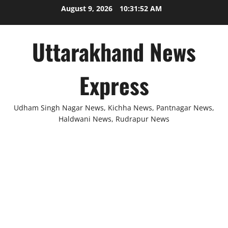
Skip
August 9, 2026
10:31:52 AM
to
content
Uttarakhand News
Express
Udham Singh Nagar News, Kichha News, Pantnagar News,
Haldwani News, Rudrapur News