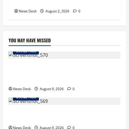
मिलेंगे ₹300 रोजाना
News Desk
August 2, 2026
0
YOU MAY HAVE MISSED
उत्तराखंड स्पेशल
उत्तराखंड/काशीपुर: गोविषाण टीले की खुदाई पर बारिश का
ब्रेक, 10 फीट नीचे मिले निर्माण अवशेष; 22 साल बाद शुरू हुआ
था काम शुरू
News Desk
August 9, 2026
0
उत्तराखंड स्पेशल
हल्द्वानी: बालों की लंबाई देख दुनिया हैरान! उत्तराखंड की रेणु ने
271.50 सेमी के साथ बनाया रिकॉर्ड
News Desk
August 9, 2026
0