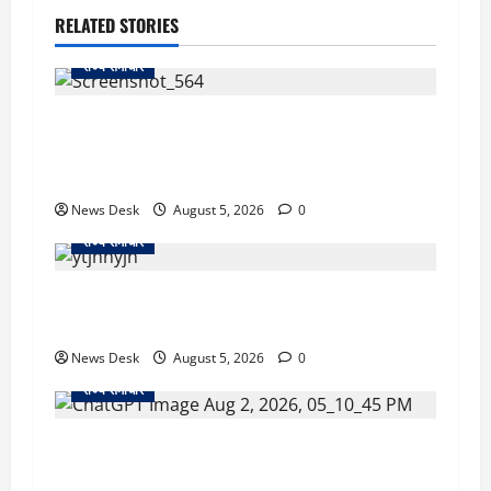
RELATED STORIES
राज्य समाचार
uttarakhand: काशीपुर हाईवे चौड़ीकरण पर प्रशासन
का एक्शन, डीडी चौक से गावा चौक तक चला अभियान;
56 दुकानदार प्रभावित
News Desk
August 5, 2026
0
राज्य समाचार
क्या अब UPI से पेमेंट करना पड़ेगा महंगा? केंद्र की नई
तैयारी ने बढ़ाई हलचल, जानिए क्या होगा असर
News Desk
August 5, 2026
0
राज्य समाचार
उत्तराखंड सरकार का बड़ा फैसला: गर्भवती महिलाओं के
लिए बड़ा तोहफा! अब बर्थ वेटिंग होम में तीमारदारों को भी