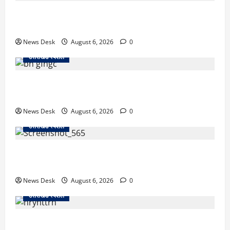
काशीपुर में दर्दनाक सड़क हादसा: स्कूल जा रहे तीन छात्र
पिकअप की चपेट में, 16 वर्षीय शिवम की मौत
News Desk
August 6, 2026
0
उत्तराखंड स्पेशल
उत्तराखंड में 2027 की चुनावी जंग शुरू: 8 अगस्त को हल्द्वानी
से खड़गे भरेंगे हुंकार, कांग्रेस का मिशन-2027 लॉन्च
News Desk
August 6, 2026
0
उत्तराखंड स्पेशल
देहरादून में ‘डिजिटल अरेस्ट’ का खौफनाक खेल: लाल किला
ब्लास्ट केस का डर दिखाकर बुजुर्ग से 13 लाख रुपये ठगे
News Desk
August 6, 2026
0
उत्तराखंड स्पेशल
काशीपुर में दर्दनाक हादसा: स्कूल जा रहे तीन छात्रों को टैंकर