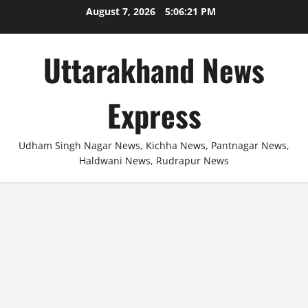
Skip
August 7, 2026
5:06:21 PM
to
content
Uttarakhand News
Express
Udham Singh Nagar News, Kichha News, Pantnagar News,
Haldwani News, Rudrapur News