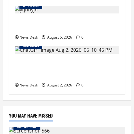
राज्य समाचार
क्या अब UPI से पेमेंट करना पड़ेगा महंगा? केंद्र की नई
तैयारी ने बढ़ाई हलचल, जानिए क्या होगा असर
News Desk
August 5, 2026
0
राज्य समाचार
उत्तराखंड सरकार का बड़ा फैसला: गर्भवती महिलाओं के
लिए बड़ा तोहफा! अब बर्थ वेटिंग होम में तीमारदारों को भी
मिलेंगे ₹300 रोजाना
News Desk
August 2, 2026
0
YOU MAY HAVE MISSED
उत्तराखंड स्पेशल