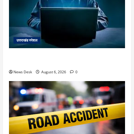
उत्तराखंड स्पेशल
देहरादून में ‘डिजिटल अरेस्ट’ का खौफनाक खेल: लाल किला
ब्लास्ट केस का डर दिखाकर बुजुर्ग से 13 लाख रुपये ठगे
News Desk
August 6, 2026
0