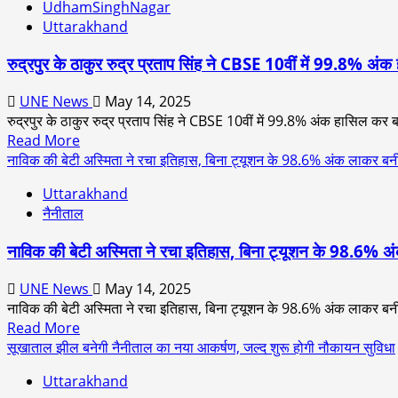
सीएम
UdhamSinghNagar
नैनीताल
के
Uttarakhand
ज़ू
फ़ैसले
ने
का
रुद्रपुर के ठाकुर रुद्र प्रताप सिंह ने CBSE 10वीं में 99.8% अं
बर्ड
मेयर
फ्लू
ने
UNE News
May 14, 2025
से
जताया
रुद्रपुर के ठाकुर रुद्र प्रताप सिंह ने CBSE 10वीं में 99.8% अंक हासिल कर ब
बचाव
आभार।
Read
Read More
के
more
नाविक की बेटी अस्मिता ने रचा इतिहास, बिना ट्यूशन के 98.6% अंक लाकर ब
लिए
about
की
Uttarakhand
रुद्रपुर
कड़ी
नैनीताल
के
तैयारियाँ,
ठाकुर
पर्यटकों
नाविक की बेटी अस्मिता ने रचा इतिहास, बिना ट्यूशन के 98.6% 
रुद्र
के
प्रताप
लिए
UNE News
May 14, 2025
सिंह
जारी
नाविक की बेटी अस्मिता ने रचा इतिहास, बिना ट्यूशन के 98.6% अंक लाकर बनी 
ने
की
Read
Read More
CBSE
गई
more
सूखाताल झील बनेगी नैनीताल का नया आकर्षण, जल्द शुरू होगी नौकायन सुविधा
10वीं
एडवाइजरी
about
में
Uttarakhand
नाविक
99.8%