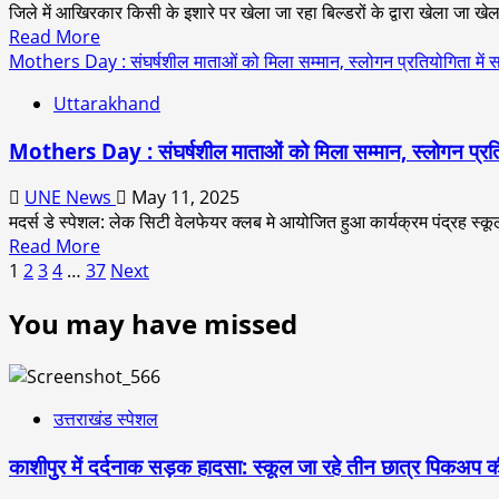
कांड
जिले में आखिरकार किसी के इशारे पर खेला जा रहा बिल्डरों के द्वारा खेला जा खेल”
पोकलैंड
का
Read
Read More
मशीन,
खुलासा”
more
Mothers Day : संघर्षशील माताओं को मिला सम्मान, स्लोगन प्रतियोगिता में साक
केलाखेड़ा
पढ़िए
about
में
Uttarakhand
पूरी
उधम
धड़ल्ले
ख़बर।
सिंह
से
Mothers Day : संघर्षशील माताओं को मिला सम्मान, स्लोगन प्रतियोग
नगर
चल
में
रहा
UNE News
May 11, 2025
बेधड़क
अवैध
मदर्स डे स्पेशल: लेक सिटी वेलफेयर क्लब मे आयोजित हुआ कार्यक्रम पंद्रह स्कूल
तरीके
खनन
Read
Read More
से
का
Posts
more
1
2
3
4
…
37
Next
बिक
खेल,
about
रहे
pagination
ऊधमसिंह
You may have missed
Mothers
कॉलोनियों
नगर
Day
के
का
:
पार्क,
पुलिस
संघर्षशील
प्रशासन
एवं
माताओं
उत्तराखंड स्पेशल
बेखबर
प्रशासन
को
–
मौन।
काशीपुर में दर्दनाक सड़क हादसा: स्कूल जा रहे तीन छात्र पिकअप की
मिला
कॉलोनी
सम्मान,