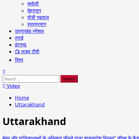
चमोली
देहरादून
पौड़ी गढ़वाल
रुद्रप्रयाग
उत्तराखंड स्पेशल
तराई
इंटरव्यू
📺 लाइव टीवी
विश्व
Search
for:
Video
Home
Uttarakhand
Uttarakhand
मेयर और पालिकाध्यक्षों के अधिकार छीनने वाला शासनादेश निरस्त” सीएम के फ़