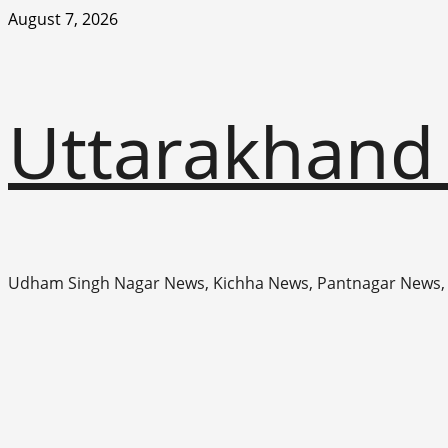
Skip
August 7, 2026
to
content
Uttarakhand
Udham Singh Nagar News, Kichha News, Pantnagar News,