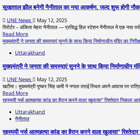
की
अंक
सूखाताल झील बनेगी नैनीताल का नया आकर्षण, जल्द शुरू होगी नौक
बेटी
हासिल
अस्मिता
कर
UNE News
May 12, 2025
ने
बढ़ाया
रिपोर्टर – अंकिता मेहरा नैनीताल — प्रसिद्ध हिल स्टेशन नैनीताल में एक नया प
रचा
शहर
Read
Read More
इतिहास,
का
more
मुख्यमंत्री ने जनता की समस्याएं सुनने के साथ किया निर्माणाधीन मंदिर का निरीक्
बिना
मान
about
ट्यूशन
Uttarakhand
फिजिक्सवाला
सूखाताल
के
के
झील
98.6%
मुख्यमंत्री ने जनता की समस्याएं सुनने के साथ किया निर्माणाधीन मंद
उड़ान
बनेगी
अंक
बैच
नैनीताल
लाकर
UNE News
May 12, 2025
से
का
बनी
खटीमा। मुख्यमंत्री पुष्कर सिंह धामी ने नगला तराई स्थित अपने आवास पर रात्रि
पाई
नया
मिसाल
Read
Read More
सफलता,
आकर्षण,
more
रहस्मयी नर्स आत्महत्या कांड का हैरान करने वाला खुलासा” रिश्तेदार निकला आर
चार
जल्द
about
विषयों
शुरू
Uttarakhand
मुख्यमंत्री
में
होगी
नैनीताल
ने
मिले
नौकायन
जनता
100
सुविधा
रहस्मयी नर्स आत्महत्या कांड का हैरान करने वाला खुलासा” रिश्तेदा
की
में