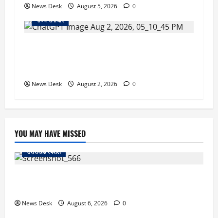
News Desk
August 5, 2026
0
राज्य समाचार
उत्तराखंड सरकार का बड़ा फैसला: गर्भवती महिलाओं के
लिए बड़ा तोहफा! अब बर्थ वेटिंग होम में तीमारदारों को भी
मिलेंगे ₹300 रोजाना
News Desk
August 2, 2026
0
YOU MAY HAVE MISSED
उत्तराखंड स्पेशल
काशीपुर में दर्दनाक सड़क हादसा: स्कूल जा रहे तीन छात्र
पिकअप की चपेट में, 16 वर्षीय शिवम की मौत
News Desk
August 6, 2026
0
उत्तराखंड स्पेशल