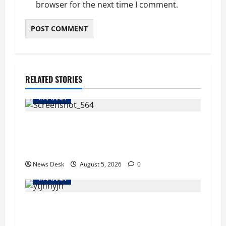
browser for the next time I comment.
RELATED STORIES
राज्य समाचार
uttarakhand: काशीपुर हाईवे चौड़ीकरण पर प्रशासन
का एक्शन, डीडी चौक से गावा चौक तक चला अभियान;
56 दुकानदार प्रभावित
News Desk
August 5, 2026
0
राज्य समाचार
क्या अब UPI से पेमेंट करना पड़ेगा महंगा? केंद्र की नई
तैयारी ने बढ़ाई हलचल, जानिए क्या होगा असर