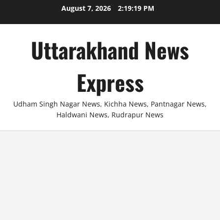
Skip
August 7, 2026
2:19:19 PM
to
content
Uttarakhand News
Express
Udham Singh Nagar News, Kichha News, Pantnagar News,
Haldwani News, Rudrapur News