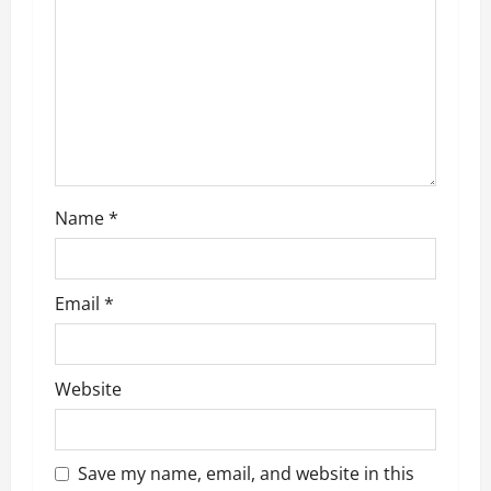
t
i
o
n
Name
*
Email
*
Website
Save my name, email, and website in this