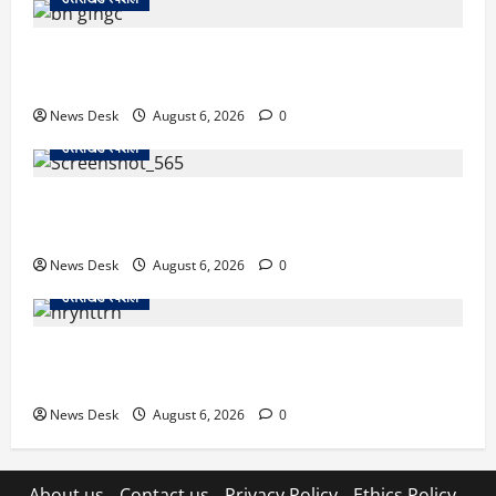
उत्तराखंड में 2027 की चुनावी जंग शुरू: 8 अगस्त को हल्द्वानी
से खड़गे भरेंगे हुंकार, कांग्रेस का मिशन-2027 लॉन्च
News Desk
August 6, 2026
0
उत्तराखंड स्पेशल
देहरादून में ‘डिजिटल अरेस्ट’ का खौफनाक खेल: लाल किला
ब्लास्ट केस का डर दिखाकर बुजुर्ग से 13 लाख रुपये ठगे
News Desk
August 6, 2026
0
उत्तराखंड स्पेशल
काशीपुर में दर्दनाक हादसा: स्कूल जा रहे तीन छात्रों को टैंकर
ने रौंदा, एक की मौत; दो गंभीर, चालक फरार
News Desk
August 6, 2026
0
About us
Contact us
Privacy Policy
Ethics Policy