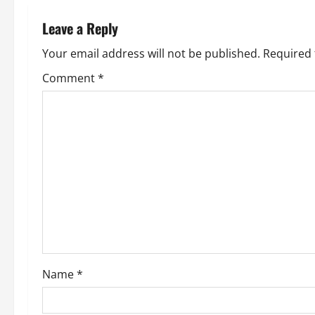
n
Leave a Reply
a
Your email address will not be published.
Required 
v
Comment
*
i
g
a
t
i
o
Name
*
n