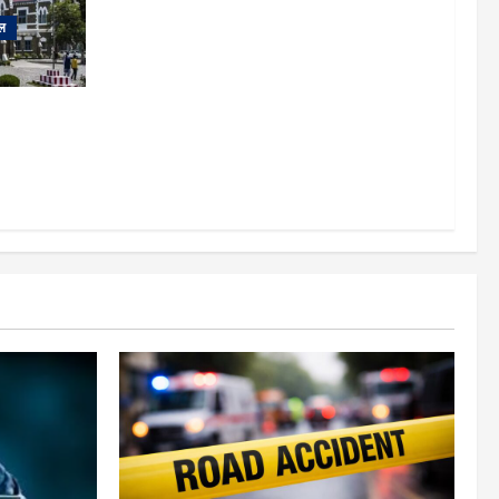
ल
ड में नजूल