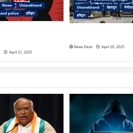
News
Uttarakhand
Uttarakhand
देहरादून
नैनीता
and police
हरिद्वार
हरिद्वार
रदात: बुजुर्ग को दौड़ा-दौड़ाकर
1.5 लाख लोगों को झटका: उत्तराखं
ारा, इलाज के दौरान मौत – आरोपी
भूमि फ्री होल्ड पर लगी रोक
News Desk
April 20, 2025
April 21, 2025