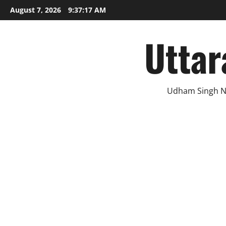
Skip
August 7, 2026
9:37:18 AM
to
content
Uttar
Udham Singh N