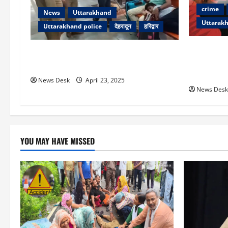
crime
News
Uttarakhand
Uttarakh
Uttarakhand police
देहरादून
हरिद्वार
सनसनीखेज वा
“कश्मीर की दहशत पहुंची उत्तराखंड: बॉर्डर
फावड़े से म
सील, हर गाड़ी की हो रही तलाशी”
गिरफ्तार
News Desk
April 23, 2025
News Desk
YOU MAY HAVE MISSED