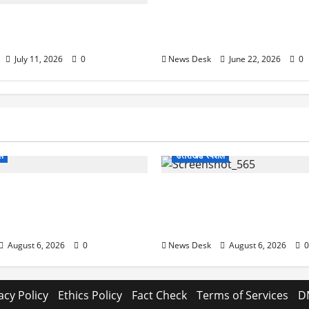
ब्रिटेन में राजनीतिक भूचाल: पीएम
नाव हादसे से हड़कंप! सैलानियों से
के पद छोड़ने से ब्रिटिश अर्थव्यव
टी, मरने वाले अधिकतर भारतीय
पाउंड में आई गिरावट
July 11, 2026
0
News Desk
June 22, 2026
0
शल
उत्तराखंड स्पेशल
 2027 की चुनावी जंग शुरू: 8
देहरादून में ‘डिजिटल अरेस्ट’ का
ानी से खड़गे भरेंगे हुंकार, कांग्रेस
लाल किला ब्लास्ट केस का डर दिखा
7 लॉन्च
13 लाख रुपये ठगे
August 6, 2026
0
News Desk
August 6, 2026
0
acy Policy
Ethics Policy
Fact Check
Terms of Services
D