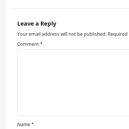
t
n
Leave a Reply
a
Your email address will not be published.
Required 
v
Comment
*
i
g
a
t
i
o
Name
*