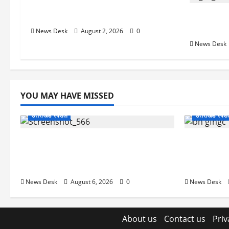
ट्रंप ने किया बड़ा खुलासा! ईरान समझौते पर
बनी सहमति, होर्मुज खुलने का दावा
वियतनाम में 
भरी नाव पल
News Desk
August 2, 2026
0
News Desk
YOU MAY HAVE MISSED
उत्तराखंड स्पेशल
उत्तराखंड स्पे
काशीपुर में दर्दनाक सड़क हादसा: स्कूल जा रहे
उत्तराखंड में
तीन छात्र पिकअप की चपेट में, 16 वर्षीय शिवम
अगस्त को हल्द्व
की मौत
का मिशन-202
News Desk
August 6, 2026
0
News Desk
About us
Contact us
Priv