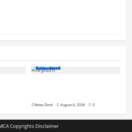
 कीर स्टारमर
स्था पर असर,
उत्तराखंड स्पेशल
 खौफनाक खेल:
काशीपुर में दर्दनाक हादसा: स्कूल जा रहे तीन
कर बुजुर्ग से
छात्रों को टैंकर ने रौंदा, एक की मौत; दो गंभीर,
चालक फरार
News Desk
August 6, 2026
0
MCA Copyrights Disclaimer