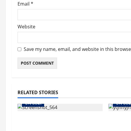
Email
*
Website
Save my name, email, and website in this browse
RELATED STORIES
राज्य समाचार
राज्य समाचा
uttarakhand: काशीपुर हाईवे चौड़ीकरण
क्या अब UPI
पर प्रशासन का एक्शन, डीडी चौक से गावा
केंद्र की न