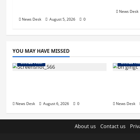
चौक तक चला अभियान; 56 दुकानदार
क्या होगा 
प्रभावित
News Desk
News Desk
August 5, 2026
0
YOU MAY HAVE MISSED
उत्तराखंड स्पेशल
उत्तराखंड स्पे
काशीपुर में दर्दनाक सड़क हादसा: स्कूल जा रहे
उत्तराखंड में
तीन छात्र पिकअप की चपेट में, 16 वर्षीय शिवम
अगस्त को हल्द्व
की मौत
का मिशन-202
News Desk
August 6, 2026
0
News Desk
About us
Contact us
Priv