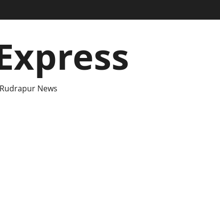
Express
 Rudrapur News