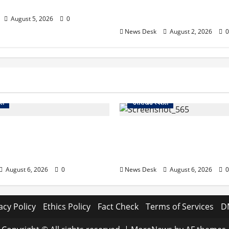
असर
महिलाओं के लिए बड़ा तोहफा! अब बर
होम में तीमारदारों को भी मिलेंगे ₹
August 5, 2026
0
News Desk
August 2, 2026
0
शल
उत्तराखंड स्पेशल
 2027 की चुनावी जंग शुरू: 8
देहरादून में ‘डिजिटल अरेस्ट’ का
ानी से खड़गे भरेंगे हुंकार, कांग्रेस
लाल किला ब्लास्ट केस का डर दिखा
7 लॉन्च
13 लाख रुपये ठगे
August 6, 2026
0
News Desk
August 6, 2026
0
acy Policy
Ethics Policy
Fact Check
Terms of Services
D