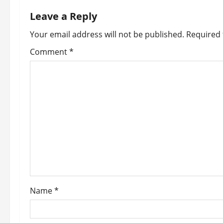
n
Leave a Reply
a
Your email address will not be published.
Required 
v
Comment
*
i
g
a
t
i
o
Name
*
n