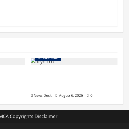
्थ वेटिंग
300 रोजाना
उत्तराखंड स्पेशल
 खौफनाक खेल:
काशीपुर में दर्दनाक हादसा: स्कूल जा रहे तीन
कर बुजुर्ग से
छात्रों को टैंकर ने रौंदा, एक की मौत; दो गंभीर,
चालक फरार
News Desk
August 6, 2026
0
MCA Copyrights Disclaimer