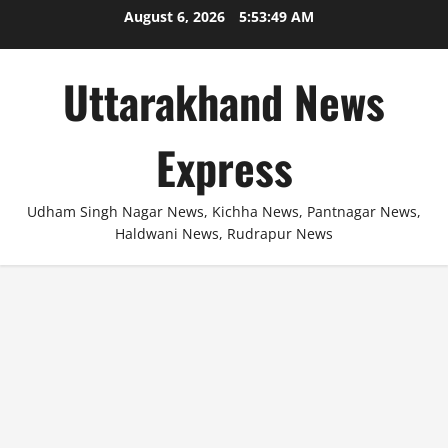
Skip
August 6, 2026
5:53:50 AM
to
content
Uttarakhand News
Express
Udham Singh Nagar News, Kichha News, Pantnagar News,
Haldwani News, Rudrapur News