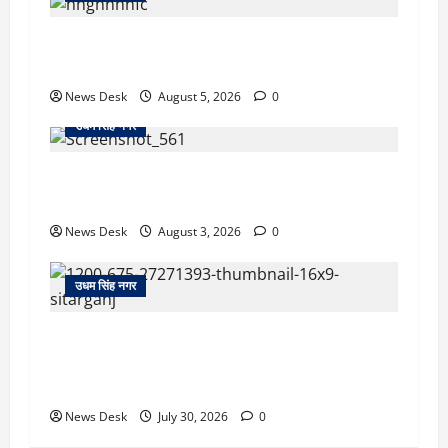
रुद्रपुर: महज 5 हजार रुपये के लिए दोस्त का कत्ल,
पुलिस ने सुलझाई मर्डर मिस्ट्री, आरोपी गिरफ्तार
News Desk
August 5, 2026
0
उधम सिंह नगर
रुद्रपुर: देखते ही देखते धुएं से भर गया बुटीक, बेसमेंट में
लगी आग पर कड़ी मशक्कत के बाद काबू
News Desk
August 3, 2026
0
उधम सिंह नगर
सितारगंज: रिश्वत मामले की जांच को पहुंची विजिलेंस
टीम को तहसील में रातभर रखा कैद, 20 घंटे ठप रहा
कामकाज
News Desk
July 30, 2026
0