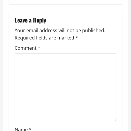
n
a
Leave a Reply
v
Your email address will not be published.
Required fields are marked
*
i
Comment
*
g
a
t
i
o
n
Name
*