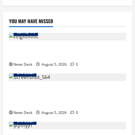
YOU MAY HAVE MISSED
उधम सिंह नगर
रुद्रपुर: महज 5 हजार रुपये के लिए दोस्त का कत्ल, पुलिस ने
सुलझाई मर्डर मिस्ट्री, आरोपी गिरफ्तार
News Desk
August 5, 2026
0
राज्य समाचार
uttarakhand: काशीपुर हाईवे चौड़ीकरण पर प्रशासन का
एक्शन, डीडी चौक से गावा चौक तक चला अभियान; 56
दुकानदार प्रभावित
News Desk
August 5, 2026
0
राज्य समाचार