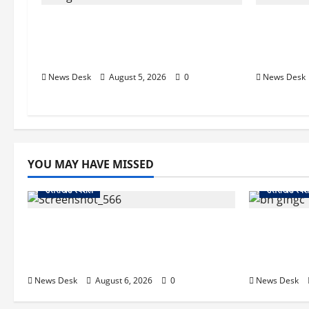
रुद्रपुर: महज 5 हजार रुपये के लिए दोस्त का
रुद्रपुर: दे
कत्ल, पुलिस ने सुलझाई मर्डर मिस्ट्री, आरोपी
बेसमेंट में
गिरफ्तार
काबू
News Desk
August 5, 2026
0
News Desk
YOU MAY HAVE MISSED
उत्तराखंड स्पेशल
उत्तराखंड स्पे
काशीपुर में दर्दनाक सड़क हादसा: स्कूल जा रहे
उत्तराखंड में
तीन छात्र पिकअप की चपेट में, 16 वर्षीय शिवम
अगस्त को हल्द्व
की मौत
का मिशन-202
News Desk
August 6, 2026
0
News Desk