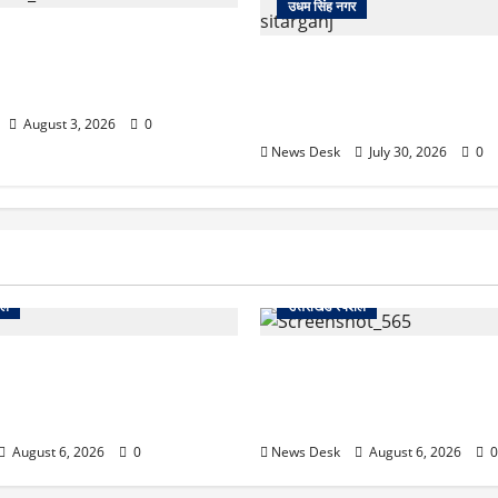
उधम सिंह नगर
खते ही देखते धुएं से भर गया बुटीक,
 लगी आग पर कड़ी मशक्कत के बाद
सितारगंज: रिश्वत मामले की जांच क
विजिलेंस टीम को तहसील में रातभ
20 घंटे ठप रहा कामकाज
August 3, 2026
0
News Desk
July 30, 2026
0
शल
उत्तराखंड स्पेशल
 2027 की चुनावी जंग शुरू: 8
देहरादून में ‘डिजिटल अरेस्ट’ का
ानी से खड़गे भरेंगे हुंकार, कांग्रेस
लाल किला ब्लास्ट केस का डर दिखा
7 लॉन्च
13 लाख रुपये ठगे
August 6, 2026
0
News Desk
August 6, 2026
0