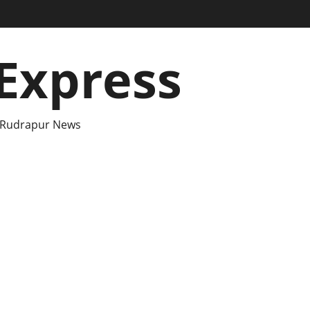
Express
 Rudrapur News