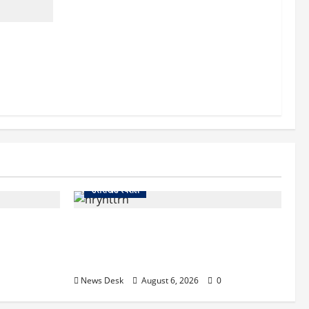
ो पहुंची
र रखा कैद,
उत्तराखंड स्पेशल
 खौफनाक खेल:
काशीपुर में दर्दनाक हादसा: स्कूल जा रहे तीन
कर बुजुर्ग से
छात्रों को टैंकर ने रौंदा, एक की मौत; दो गंभीर,
चालक फरार
News Desk
August 6, 2026
0