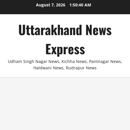
Skip
August 7, 2026
1:50:41 AM
to
content
Uttarakhand News
Express
Udham Singh Nagar News, Kichha News, Pantnagar News,
Haldwani News, Rudrapur News