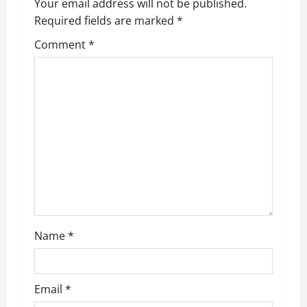
v
Your email address will not be published.
Required fields are marked
*
i
Comment
*
g
a
t
i
o
n
Name
*
Email
*