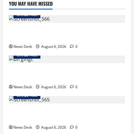
YOU MAY HAVE MISSED
उत्तराखंड स्पेशल
काशीपुर में दर्दनाक सड़क हादसा: स्कूल जा रहे तीन छात्र
पिकअप की चपेट में, 16 वर्षीय शिवम की मौत
News Desk
August 6, 2026
0
उत्तराखंड स्पेशल
उत्तराखंड में 2027 की चुनावी जंग शुरू: 8 अगस्त को हल्द्वानी
से खड़गे भरेंगे हुंकार, कांग्रेस का मिशन-2027 लॉन्च
News Desk
August 6, 2026
0
उत्तराखंड स्पेशल
देहरादून में ‘डिजिटल अरेस्ट’ का खौफनाक खेल: लाल किला
ब्लास्ट केस का डर दिखाकर बुजुर्ग से 13 लाख रुपये ठगे
News Desk
August 6, 2026
0