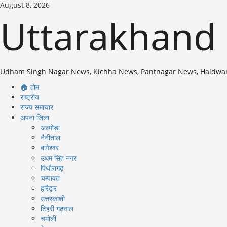
Skip
August 8, 2026
to
Uttarakhand
content
Udham Singh Nagar News, Kichha News, Pantnagar News, Haldwa
Primary
🏠 होम
Menu
राष्ट्रीय
राज्य समाचार
अपना जिला
अल्मोड़ा
नैनीताल
बागेश्वर
उधम सिंह नगर
पिथौरागढ़
चम्पावत
हरिद्वार
उत्तरकाशी
टिहरी गढ़वाल
चमोली