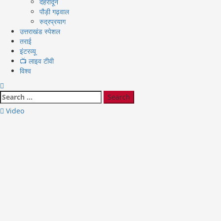
देहरादून
पौड़ी गढ़वाल
रुद्रप्रयाग
उत्तराखंड स्पेशल
तराई
इंटरव्यू
📺 लाइव टीवी
विश्व
Search
for:
Video