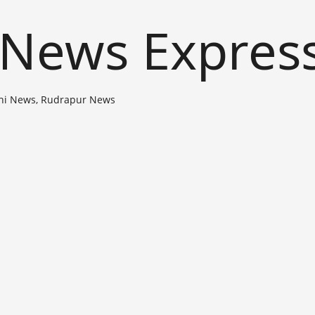
 News Expres
ni News, Rudrapur News