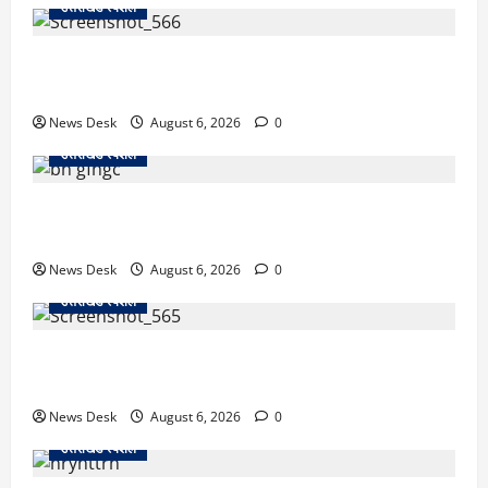
उत्तराखंड स्पेशल
काशीपुर में दर्दनाक सड़क हादसा: स्कूल जा रहे तीन छात्र
पिकअप की चपेट में, 16 वर्षीय शिवम की मौत
News Desk
August 6, 2026
0
उत्तराखंड स्पेशल
उत्तराखंड में 2027 की चुनावी जंग शुरू: 8 अगस्त को हल्द्वानी
से खड़गे भरेंगे हुंकार, कांग्रेस का मिशन-2027 लॉन्च
News Desk
August 6, 2026
0
उत्तराखंड स्पेशल
देहरादून में ‘डिजिटल अरेस्ट’ का खौफनाक खेल: लाल किला
ब्लास्ट केस का डर दिखाकर बुजुर्ग से 13 लाख रुपये ठगे
News Desk
August 6, 2026
0
उत्तराखंड स्पेशल