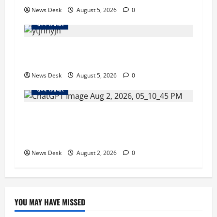
News Desk
August 5, 2026
0
राज्य समाचार
क्या अब UPI से पेमेंट करना पड़ेगा महंगा? केंद्र की नई
तैयारी ने बढ़ाई हलचल, जानिए क्या होगा असर
News Desk
August 5, 2026
0
राज्य समाचार
उत्तराखंड सरकार का बड़ा फैसला: गर्भवती महिलाओं के
लिए बड़ा तोहफा! अब बर्थ वेटिंग होम में तीमारदारों को भी
मिलेंगे ₹300 रोजाना
News Desk
August 2, 2026
0
YOU MAY HAVE MISSED