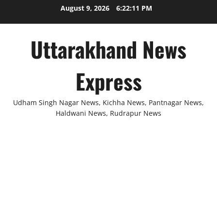
Skip
August 9, 2026
6:22:11 PM
to
content
Uttarakhand News
Express
Udham Singh Nagar News, Kichha News, Pantnagar News,
Haldwani News, Rudrapur News