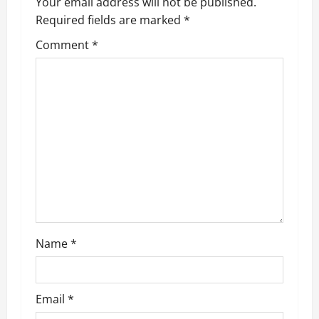
v
Your email address will not be published.
Required fields are marked
*
i
Comment
*
g
a
t
i
o
n
Name
*
Email
*