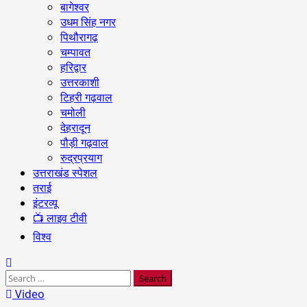
बागेश्वर
उधम सिंह नगर
पिथौरागढ़
चम्पावत
हरिद्वार
उत्तरकाशी
टिहरी गढ़वाल
चमोली
देहरादून
पौड़ी गढ़वाल
रुद्रप्रयाग
उत्तराखंड स्पेशल
तराई
इंटरव्यू
📺 लाइव टीवी
विश्व
Search
for:
Video