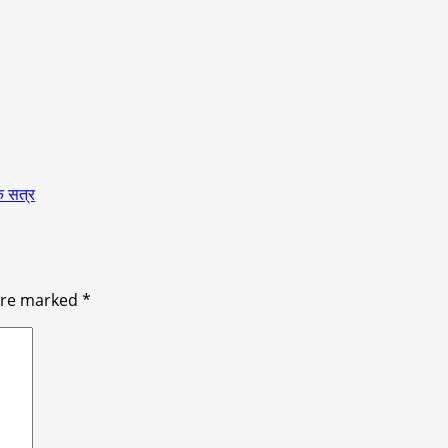
िक सत्र
 are marked
*