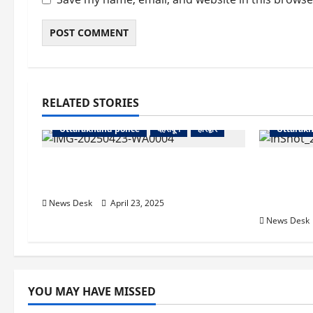
RELATED STORIES
News
Uttarakhand
crime
Uttarakhand police
देहरादून
हरिद्वार
Uttarakh
“कश्मीर की दहशत पहुंची उत्तराखंड: बॉर्डर
सनसनीखेज वा
सील, हर गाड़ी की हो रही तलाशी”
फावड़े से म
गिरफ्तार
News Desk
April 23, 2025
News Desk
YOU MAY HAVE MISSED