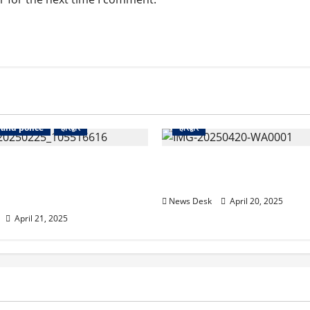
News
UdhamSinghNagar
News
Uttarakhand
Uttarakhand
देहरादून
नैनीता
and police
हरिद्वार
हरिद्वार
रदात: बुजुर्ग को दौड़ा-दौड़ाकर
1.5 लाख लोगों को झटका: उत्तराखं
ारा, इलाज के दौरान मौत – आरोपी
भूमि फ्री होल्ड पर लगी रोक
News Desk
April 20, 2025
April 21, 2025