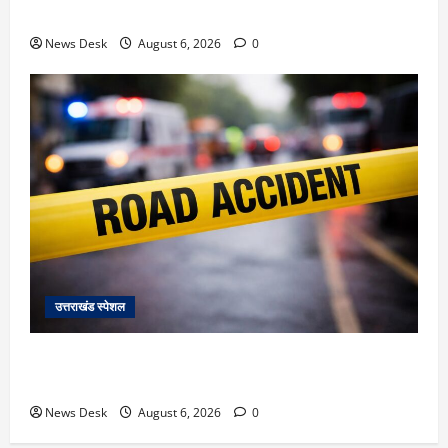
ब्लास्ट केस का डर दिखाकर बुजुर्ग से 13 लाख रुपये ठगे
News Desk
August 6, 2026
0
उत्तराखंड स्पेशल
काशीपुर में दर्दनाक हादसा: स्कूल जा रहे तीन छात्रों को टैंकर
ने रौंदा, एक की मौत; दो गंभीर, चालक फरार
News Desk
August 6, 2026
0