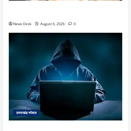
उत्तराखंड में 2027 की चुनावी जंग शुरू: 8 अगस्त को हल्द्वानी
से खड़गे भरेंगे हुंकार, कांग्रेस का मिशन-2027 लॉन्च
News Desk
August 6, 2026
0
उत्तराखंड स्पेशल
देहरादून में ‘डिजिटल अरेस्ट’ का खौफनाक खेल: लाल किला