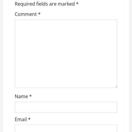
Required fields are marked
*
i
Comment
*
g
a
t
i
o
n
Name
*
Email
*