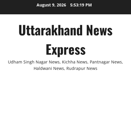
Skip
August 9, 2026
5:53:19 PM
to
content
Uttarakhand News
Express
Udham Singh Nagar News, Kichha News, Pantnagar News,
Haldwani News, Rudrapur News