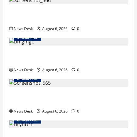
काशीपुर में दर्दनाक सड़क हादसा: स्कूल जा रहे तीन छात्र
पिकअप की चपेट में, 16 वर्षीय शिवम की मौत
News Desk
August 6, 2026
0
उत्तराखंड स्पेशल
उत्तराखंड में 2027 की चुनावी जंग शुरू: 8 अगस्त को हल्द्वानी
से खड़गे भरेंगे हुंकार, कांग्रेस का मिशन-2027 लॉन्च
News Desk
August 6, 2026
0
उत्तराखंड स्पेशल
देहरादून में ‘डिजिटल अरेस्ट’ का खौफनाक खेल: लाल किला
ब्लास्ट केस का डर दिखाकर बुजुर्ग से 13 लाख रुपये ठगे
News Desk
August 6, 2026
0
उत्तराखंड स्पेशल
काशीपुर में दर्दनाक हादसा: स्कूल जा रहे तीन छात्रों को टैंकर