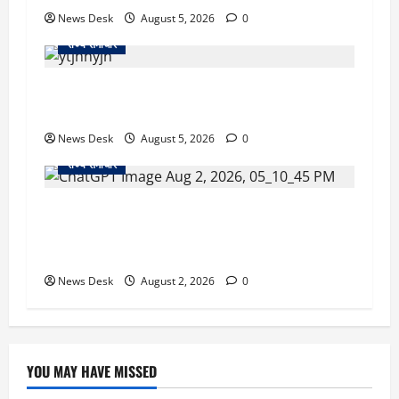
News Desk
August 5, 2026
0
राज्य समाचार
क्या अब UPI से पेमेंट करना पड़ेगा महंगा? केंद्र की नई
तैयारी ने बढ़ाई हलचल, जानिए क्या होगा असर
News Desk
August 5, 2026
0
राज्य समाचार
उत्तराखंड सरकार का बड़ा फैसला: गर्भवती महिलाओं के
लिए बड़ा तोहफा! अब बर्थ वेटिंग होम में तीमारदारों को भी
मिलेंगे ₹300 रोजाना
News Desk
August 2, 2026
0
YOU MAY HAVE MISSED