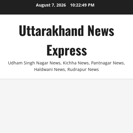
Skip
August 7, 2026
10:22:49 PM
to
content
Uttarakhand News
Express
Udham Singh Nagar News, Kichha News, Pantnagar News,
Haldwani News, Rudrapur News