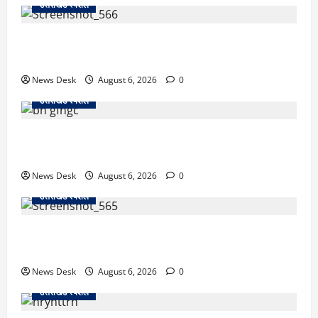
उत्तराखंड स्पेशल
काशीपुर में दर्दनाक सड़क हादसा: स्कूल जा रहे तीन छात्र
पिकअप की चपेट में, 16 वर्षीय शिवम की मौत
News Desk
August 6, 2026
0
उत्तराखंड स्पेशल
उत्तराखंड में 2027 की चुनावी जंग शुरू: 8 अगस्त को हल्द्वानी
से खड़गे भरेंगे हुंकार, कांग्रेस का मिशन-2027 लॉन्च
News Desk
August 6, 2026
0
उत्तराखंड स्पेशल
देहरादून में ‘डिजिटल अरेस्ट’ का खौफनाक खेल: लाल किला
ब्लास्ट केस का डर दिखाकर बुजुर्ग से 13 लाख रुपये ठगे
News Desk
August 6, 2026
0
उत्तराखंड स्पेशल