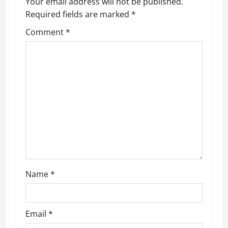
v
Your email address will not be published.
Required fields are marked
*
i
Comment
*
g
a
t
i
o
n
Name
*
Email
*