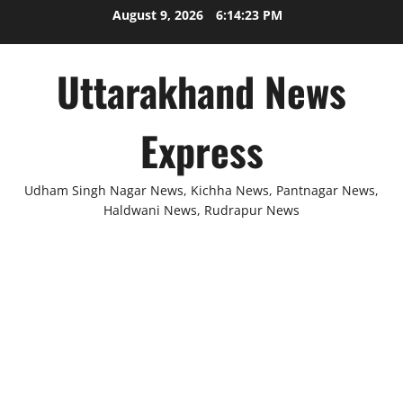
Skip
August 9, 2026
6:14:23 PM
to
content
Uttarakhand News
Express
Udham Singh Nagar News, Kichha News, Pantnagar News,
Haldwani News, Rudrapur News