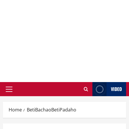
VIDEO
Primary
Menu
Home
BetiBachaoBetiPadaho