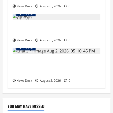
News Desk
August 5, 2026
0
राज्य समाचार
क्या अब UPI से पेमेंट करना पड़ेगा महंगा? केंद्र की नई
तैयारी ने बढ़ाई हलचल, जानिए क्या होगा असर
News Desk
August 5, 2026
0
राज्य समाचार
उत्तराखंड सरकार का बड़ा फैसला: गर्भवती महिलाओं के
लिए बड़ा तोहफा! अब बर्थ वेटिंग होम में तीमारदारों को भी
मिलेंगे ₹300 रोजाना
News Desk
August 2, 2026
0
YOU MAY HAVE MISSED