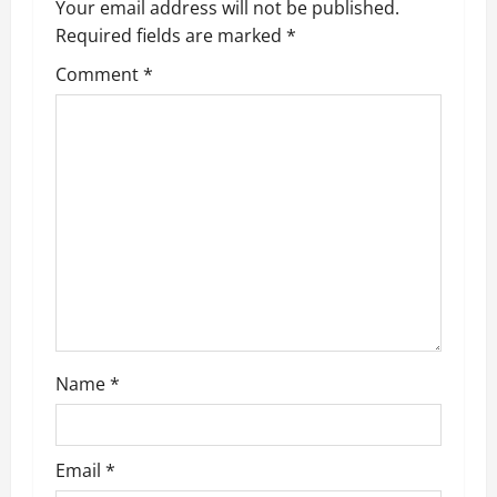
v
Your email address will not be published.
Required fields are marked
*
i
Comment
*
g
a
t
i
o
n
Name
*
Email
*