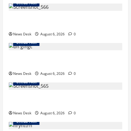
उत्तराखंड स्पेशल
काशीपुर में दर्दनाक सड़क हादसा: स्कूल जा रहे तीन छात्र
पिकअप की चपेट में, 16 वर्षीय शिवम की मौत
News Desk
August 6, 2026
0
उत्तराखंड स्पेशल
उत्तराखंड में 2027 की चुनावी जंग शुरू: 8 अगस्त को हल्द्वानी
से खड़गे भरेंगे हुंकार, कांग्रेस का मिशन-2027 लॉन्च
News Desk
August 6, 2026
0
उत्तराखंड स्पेशल
देहरादून में ‘डिजिटल अरेस्ट’ का खौफनाक खेल: लाल किला
ब्लास्ट केस का डर दिखाकर बुजुर्ग से 13 लाख रुपये ठगे
News Desk
August 6, 2026
0
उत्तराखंड स्पेशल