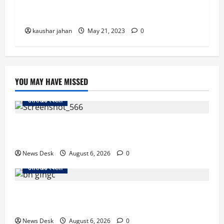
उत्तराखंड से दुखद खबर: नदी में डूबी दो बहनें, एक बहन
की मौ’त..गांव में पसरा मातम
kaushar jahan
May 21, 2023
0
YOU MAY HAVE MISSED
उत्तराखंड स्पेशल
काशीपुर में दर्दनाक सड़क हादसा: स्कूल जा रहे तीन छात्र
पिकअप की चपेट में, 16 वर्षीय शिवम की मौत
News Desk
August 6, 2026
0
उत्तराखंड स्पेशल
उत्तराखंड में 2027 की चुनावी जंग शुरू: 8 अगस्त को हल्द्वानी
से खड़गे भरेंगे हुंकार, कांग्रेस का मिशन-2027 लॉन्च
News Desk
August 6, 2026
0