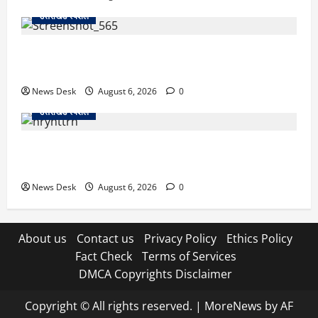
उत्तराखंड स्पेशल
देहरादून में ‘डिजिटल अरेस्ट’ का खौफनाक खेल: लाल किला
ब्लास्ट केस का डर दिखाकर बुजुर्ग से 13 लाख रुपये ठगे
News Desk
August 6, 2026
0
उत्तराखंड स्पेशल
काशीपुर में दर्दनाक हादसा: स्कूल जा रहे तीन छात्रों को टैंकर
ने रौंदा, एक की मौत; दो गंभीर, चालक फरार
News Desk
August 6, 2026
0
About us
Contact us
Privacy Policy
Ethics Policy
Fact Check
Terms of Services
DMCA Copyrights Disclaimer
Copyright © All rights reserved.
|
MoreNews
by AF