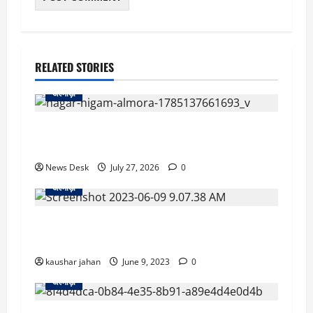
RELATED STORIES
अल्मोड़ा
अल्मोड़ा नगर निगम ने पेश किया ₹37.15 करोड़ के घाटे
का बजट, विकास कार्यों पर हुई विस्तृत चर्चा
News Desk
July 27, 2026
0
अल्मोड़ा
गर्भवती महिला को ले जा रही एंबुलेंस मकान की छत पर
गिरी, मची चीख पुकार
kaushar jahan
June 9, 2023
0
अल्मोड़ा