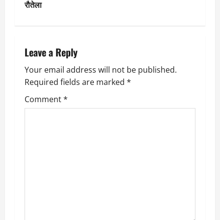
t
रौतेला
n
a
Leave a Reply
v
Your email address will not be published.
Required fields are marked
*
i
Comment
*
g
a
t
i
o
n