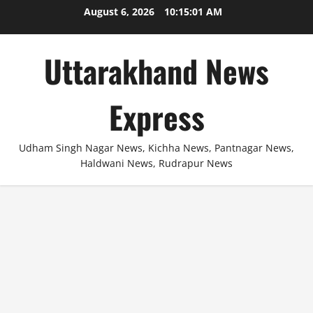
Skip
August 6, 2026
10:15:01 AM
to
content
Uttarakhand News
Express
Udham Singh Nagar News, Kichha News, Pantnagar News,
Haldwani News, Rudrapur News