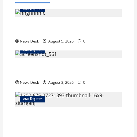
उधम सिंह नगर
रुद्रपुर: महज 5 हजार रुपये के लिए दोस्त का कत्ल,
पुलिस ने सुलझाई मर्डर मिस्ट्री, आरोपी गिरफ्तार
News Desk
August 5, 2026
0
उधम सिंह नगर
रुद्रपुर: देखते ही देखते धुएं से भर गया बुटीक, बेसमेंट में
लगी आग पर कड़ी मशक्कत के बाद काबू
News Desk
August 3, 2026
0
उधम सिंह नगर
सितारगंज: रिश्वत मामले की जांच को पहुंची विजिलेंस
टीम को तहसील में रातभर रखा कैद, 20 घंटे ठप रहा
कामकाज