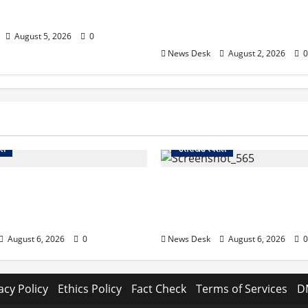
ई तैयारी ने बढ़ाई हलचल, जानिए
उत्तराखंड सरकार का बड़ा फैसला: 
असर
महिलाओं के लिए बड़ा तोहफा! अब बर
होम में तीमारदारों को भी मिलेंगे ₹
August 5, 2026
0
News Desk
August 2, 2026
0
शल
उत्तराखंड स्पेशल
 2027 की चुनावी जंग शुरू: 8
देहरादून में ‘डिजिटल अरेस्ट’ का
ानी से खड़गे भरेंगे हुंकार, कांग्रेस
लाल किला ब्लास्ट केस का डर दिखा
7 लॉन्च
13 लाख रुपये ठगे
August 6, 2026
0
News Desk
August 6, 2026
0
acy Policy
Ethics Policy
Fact Check
Terms of Services
D