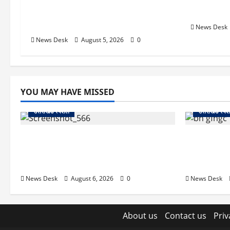
पर प्रशासन का एक्शन, डीडी चौक से गावा
केंद्र की न
चौक तक चला अभियान; 56 दुकानदार
क्या होगा 
प्रभावित
News Desk
News Desk
August 5, 2026
0
YOU MAY HAVE MISSED
उत्तराखंड स्पेशल
उत्तराखंड स्पे
काशीपुर में दर्दनाक सड़क हादसा: स्कूल जा रहे
उत्तराखंड में
तीन छात्र पिकअप की चपेट में, 16 वर्षीय शिवम
अगस्त को हल्द्व
की मौत
का मिशन-202
News Desk
August 6, 2026
0
News Desk
About us
Contact us
Priv