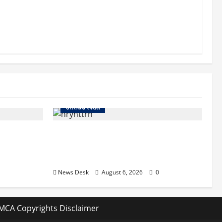
गर्भवती
्थ वेटिंग
300 रोजाना
उत्तराखंड स्पेशल
 खौफनाक खेल:
काशीपुर में दर्दनाक हादसा: स्कूल जा रहे तीन
कर बुजुर्ग से
छात्रों को टैंकर ने रौंदा, एक की मौत; दो गंभीर,
चालक फरार
News Desk
August 6, 2026
0
MCA Copyrights Disclaimer