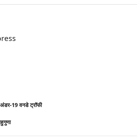
ress
स अंडर-19 वनडे ट्रॉफी
हुगुणा