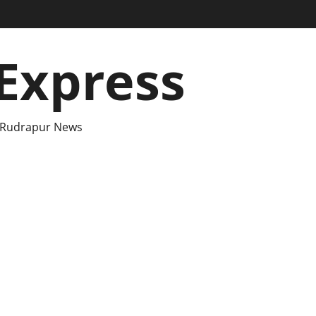
Express
 Rudrapur News