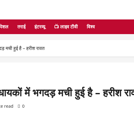
्पेशल
तराई
इंटरव्यू
📺 लाइव टीवी
विश्व
गदड़ मची हुई है – हरीश रावत
िधायकों में भगदड़ मची हुई है – हरीश र
te read
0