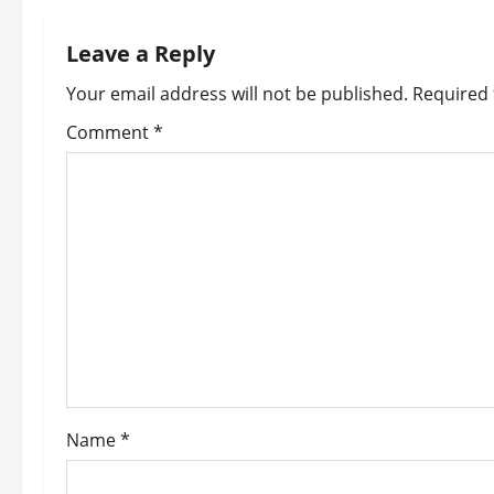
n
Leave a Reply
a
Your email address will not be published.
Required 
v
Comment
*
i
g
a
t
i
o
Name
*
n