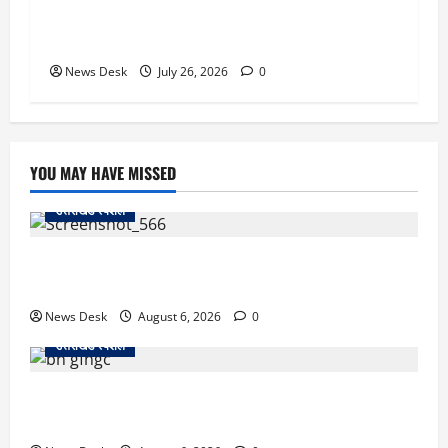
अफवाहें फैला रहीं विदेशी ताकतें, शिक्षकों से युवाओं को
जागरूक करने की अपील
News Desk
July 26, 2026
0
YOU MAY HAVE MISSED
उत्तराखंड स्पेशल
काशीपुर में दर्दनाक सड़क हादसा: स्कूल जा रहे तीन छात्र
पिकअप की चपेट में, 16 वर्षीय शिवम की मौत
News Desk
August 6, 2026
0
उत्तराखंड स्पेशल
उत्तराखंड में 2027 की चुनावी जंग शुरू: 8 अगस्त को हल्द्वानी
से खड़गे भरेंगे हुंकार, कांग्रेस का मिशन-2027 लॉन्च