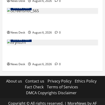
News Desk
August 6, 2026
0
उत्तराखंड स्पेशल
देहरादून में ‘डिजिटल अरेस्ट’ का खौफनाक खेल: लाल किला
ब्लास्ट केस का डर दिखाकर बुजुर्ग से 13 लाख रुपये ठगे
News Desk
August 6, 2026
0
उत्तराखंड स्पेशल
काशीपुर में दर्दनाक हादसा: स्कूल जा रहे तीन छात्रों को टैंकर
ने रौंदा, एक की मौत; दो गंभीर, चालक फरार
News Desk
August 6, 2026
0
About us
Contact us
Privacy Policy
Ethics Policy
Fact Check
Terms of Services
DMCA Copyrights Disclaimer
Copyright © All rights reserved.
|
MoreNews
by AF