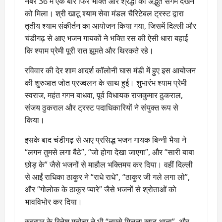
नंबर 36 में एक बार फिर भक्ति और श्रद्धा का अद्भुत संगम देखने
को मिला। श्री खाटू श्याम सेवा मंडल चैरिटेबल ट्रस्ट द्वारा
तृतीय श्याम संकीर्तन का आयोजन किया गया, जिसमें दिल्ली और
चंडीगढ़ से आए भजन गायकों ने भक्ति रस की ऐसी धारा बहाई
कि श्याम प्रेमी पूरी रात झूमते और थिरकते रहे।
रविवार की देर शाम आदर्श कॉलोनी घास मंडी में हुए इस आयोजन
की शुरुआत जोत प्रज्वलन के साथ हुई। शुभारंभ श्याम प्रेमी
स्वराज, महंत गगन बाधवा, पूर्व विधायक राजकुमार ठुकराल,
संजय ठुकराल और ट्रस्ट पदाधिकारियों ने संयुक्त रूप से
किया।
इसके बाद चंडीगढ़ से आए प्रसिद्ध भजन गायक बिन्नी भैया ने
“लगन तुमसे लगा बैठे”, “जो होगा देखा जाएगा”, और “सारी बाबा
छोड़ के” जैसे भजनों से माहौल भक्तिमय कर दिया। वहीं दिल्ली
से आईं राधिका ठाकुर ने “राधे राधे”, “ठाकुर जी गले लगा लो”,
और “गोलोक के ठाकुर प्यारे” जैसे भजनों से श्रोताओं को
भावविभोर कर दिया।
रुद्रपुर के रितेश मनोचा ने भी “तुमसे मिलना खाटू आना”, और