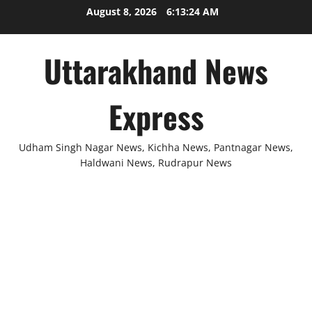
Skip
August 8, 2026
6:13:24 AM
to
content
Uttarakhand News
Express
Udham Singh Nagar News, Kichha News, Pantnagar News,
Haldwani News, Rudrapur News