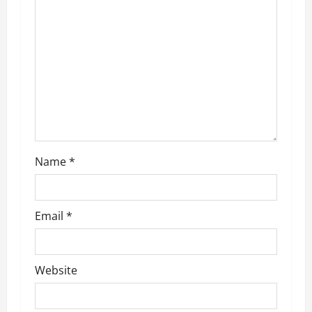
a
t
i
o
n
Name
*
Email
*
Website