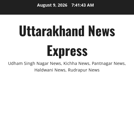
Skip
August 9, 2026
7:41:43 AM
to
content
Uttarakhand News
Express
Udham Singh Nagar News, Kichha News, Pantnagar News,
Haldwani News, Rudrapur News