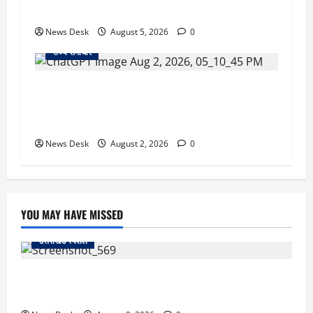
तैयारी ने बढ़ाई हलचल, जानिए क्या होगा असर
News Desk
August 5, 2026
0
राज्य समाचार
उत्तराखंड सरकार का बड़ा फैसला: गर्भवती महिलाओं के
लिए बड़ा तोहफा! अब बर्थ वेटिंग होम में तीमारदारों को भी
मिलेंगे ₹300 रोजाना
News Desk
August 2, 2026
0
YOU MAY HAVE MISSED
उत्तराखंड स्पेशल
हल्द्वानी: बालों की लंबाई देख दुनिया हैरान! उत्तराखंड की रेणु ने
271.50 सेमी के साथ बनाया रिकॉर्ड