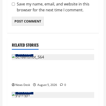
Save my name, email, and website in this
browser for the next time I comment.
RELATED STORIES
राज्य समाचार
uttarakhand: काशीपुर हाईवे चौड़ीकरण पर प्रशासन
का एक्शन, डीडी चौक से गावा चौक तक चला अभियान;
56 दुकानदार प्रभावित
News Desk
August 5, 2026
0
राज्य समाचार
क्या अब UPI से पेमेंट करना पड़ेगा महंगा? केंद्र की नई