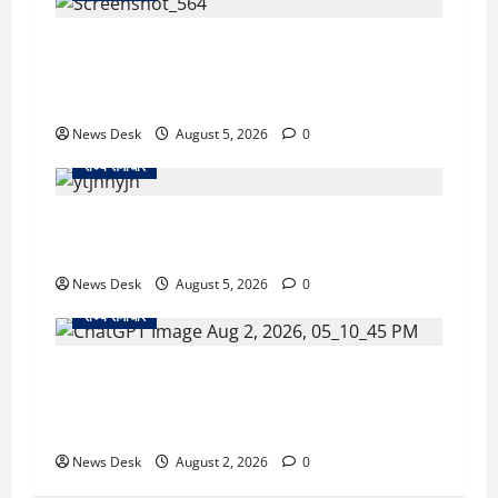
uttarakhand: काशीपुर हाईवे चौड़ीकरण पर प्रशासन
का एक्शन, डीडी चौक से गावा चौक तक चला अभियान;
56 दुकानदार प्रभावित
News Desk
August 5, 2026
0
राज्य समाचार
क्या अब UPI से पेमेंट करना पड़ेगा महंगा? केंद्र की नई
तैयारी ने बढ़ाई हलचल, जानिए क्या होगा असर
News Desk
August 5, 2026
0
राज्य समाचार
उत्तराखंड सरकार का बड़ा फैसला: गर्भवती महिलाओं के
लिए बड़ा तोहफा! अब बर्थ वेटिंग होम में तीमारदारों को भी
मिलेंगे ₹300 रोजाना
News Desk
August 2, 2026
0