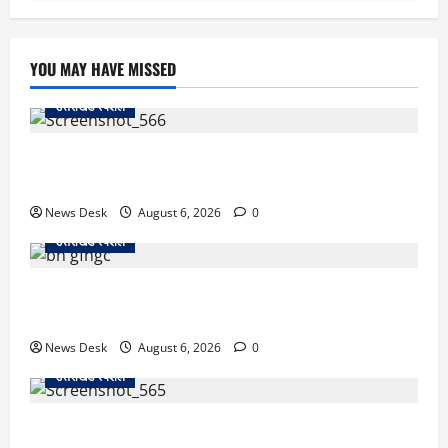
YOU MAY HAVE MISSED
उत्तराखंड स्पेशल
काशीपुर में दर्दनाक सड़क हादसा: स्कूल जा रहे तीन छात्र
पिकअप की चपेट में, 16 वर्षीय शिवम की मौत
News Desk
August 6, 2026
0
उत्तराखंड स्पेशल
उत्तराखंड में 2027 की चुनावी जंग शुरू: 8 अगस्त को हल्द्वानी
से खड़गे भरेंगे हुंकार, कांग्रेस का मिशन-2027 लॉन्च
News Desk
August 6, 2026
0
उत्तराखंड स्पेशल
देहरादून में ‘डिजिटल अरेस्ट’ का खौफनाक खेल: लाल किला