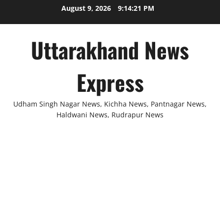
Skip
August 9, 2026
9:14:21 PM
to
content
Uttarakhand News
Express
Udham Singh Nagar News, Kichha News, Pantnagar News,
Haldwani News, Rudrapur News