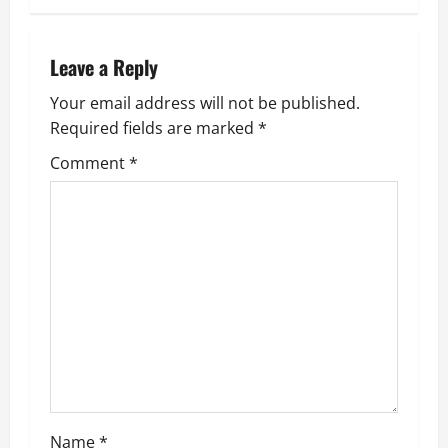
n
a
Leave a Reply
v
Your email address will not be published.
Required fields are marked
*
i
Comment
*
g
a
t
i
o
n
Name
*