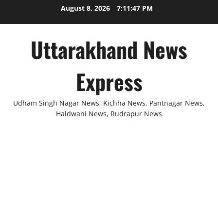
Skip
August 8, 2026
7:11:48 PM
to
content
Uttarakhand News
Express
Udham Singh Nagar News, Kichha News, Pantnagar News,
Haldwani News, Rudrapur News