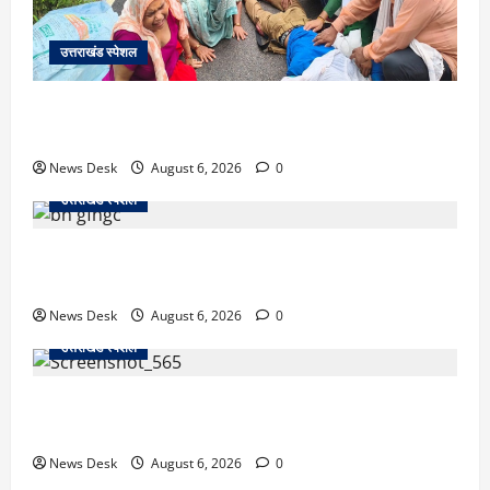
उत्तराखंड स्पेशल
काशीपुर में दर्दनाक सड़क हादसा: स्कूल जा रहे तीन छात्र
पिकअप की चपेट में, 16 वर्षीय शिवम की मौत
News Desk
August 6, 2026
0
उत्तराखंड स्पेशल
उत्तराखंड में 2027 की चुनावी जंग शुरू: 8 अगस्त को हल्द्वानी
से खड़गे भरेंगे हुंकार, कांग्रेस का मिशन-2027 लॉन्च
News Desk
August 6, 2026
0
उत्तराखंड स्पेशल
देहरादून में ‘डिजिटल अरेस्ट’ का खौफनाक खेल: लाल किला
ब्लास्ट केस का डर दिखाकर बुजुर्ग से 13 लाख रुपये ठगे
News Desk
August 6, 2026
0