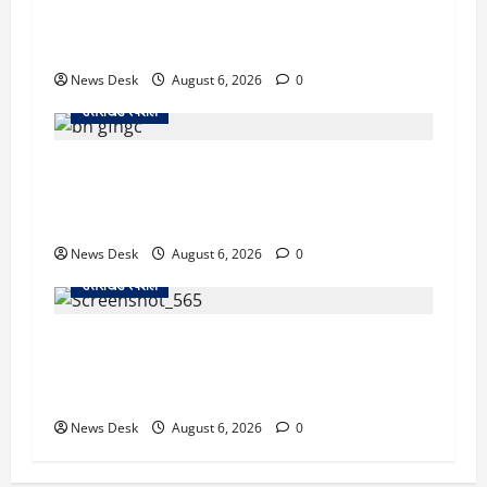
काशीपुर में दर्दनाक सड़क हादसा: स्कूल जा रहे तीन
छात्र पिकअप की चपेट में, 16 वर्षीय शिवम की मौत
News Desk
August 6, 2026
0
उत्तराखंड स्पेशल
उत्तराखंड में 2027 की चुनावी जंग शुरू: 8 अगस्त को
हल्द्वानी से खड़गे भरेंगे हुंकार, कांग्रेस का मिशन-2027
लॉन्च
News Desk
August 6, 2026
0
उत्तराखंड स्पेशल
देहरादून में ‘डिजिटल अरेस्ट’ का खौफनाक खेल: लाल
किला ब्लास्ट केस का डर दिखाकर बुजुर्ग से 13 लाख
रुपये ठगे
News Desk
August 6, 2026
0