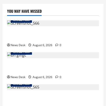
YOU MAY HAVE MISSED
उत्तराखंड स्पेशल
काशीपुर में दर्दनाक सड़क हादसा: स्कूल जा रहे तीन छात्र
पिकअप की चपेट में, 16 वर्षीय शिवम की मौत
News Desk
August 6, 2026
0
उत्तराखंड स्पेशल
उत्तराखंड में 2027 की चुनावी जंग शुरू: 8 अगस्त को हल्द्वानी
से खड़गे भरेंगे हुंकार, कांग्रेस का मिशन-2027 लॉन्च
News Desk
August 6, 2026
0
उत्तराखंड स्पेशल
देहरादून में ‘डिजिटल अरेस्ट’ का खौफनाक खेल: लाल किला
ब्लास्ट केस का डर दिखाकर बुजुर्ग से 13 लाख रुपये ठगे