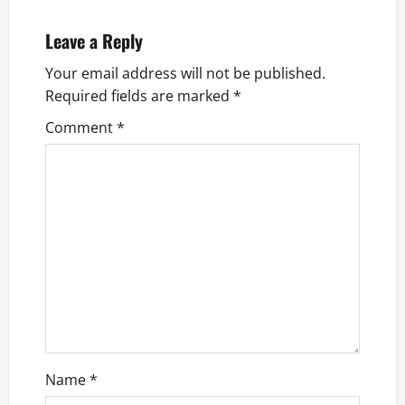
a
Leave a Reply
v
Your email address will not be published.
Required fields are marked
*
i
Comment
*
g
a
t
i
o
n
Name
*