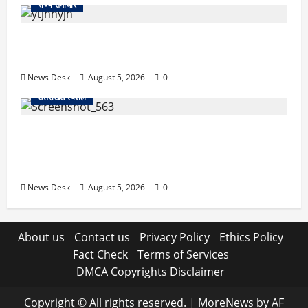
राज्य समाचार
क्या अब UPI से पेमेंट करना पड़ेगा महंगा? केंद्र की नई तैयारी
ने बढ़ाई हलचल, जानिए क्या होगा असर
News Desk
August 5, 2026
0
उत्तराखंड स्पेशल
SIR नोटिस से उत्तराखंड में हलचल! कुमाऊं कमिश्नर और
नैनीताल विधायक सरिता आर्या को नोटिस, सामने आई बड़ी
वजह
News Desk
August 5, 2026
0
About us
Contact us
Privacy Policy
Ethics Policy
Fact Check
Terms of Services
DMCA Copyrights Disclaimer
Copyright © All rights reserved.
|
MoreNews
by AF