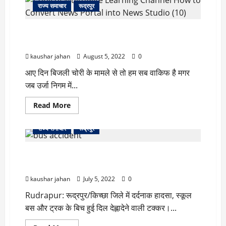
घोटाला
राज्य समाचार
रूद्रपुर
–
सीबीआई
जांच
बिल भुगतान की रकम खाते में न जमा कर लग रहा ऊर्जा निगम
को
लेकर
को चूना; निर्देश जारी
भुवन
कापड़ी
kaushar jahan
August 5, 2022
0
पहुंचे
हाई
आए दिन बिजली चोरी के मामले से तो हम सब वाकिफ है मगर
कोर्ट
जब उर्जा निगम में...
Read
Read More
more
about
बिल
राज्य समाचार
रूद्रपुर
भुगतान
की
रकम
Road Accident: स्कूल बस और ट्रक के बिच हुआ हादसा,
खाते
में
दुर्घटना में सात बच्चे घायल
न
जमा
kaushar jahan
July 5, 2022
0
कर
लग
Rudrapur: रूद्रपुर/किच्छा जिले में दर्दनाक हादसा, स्कूल
रहा
ऊर्जा
बस और ट्रक के बिच हुई दिल देह्लादेने वाली टक्कर।...
निगम
को
चूना;