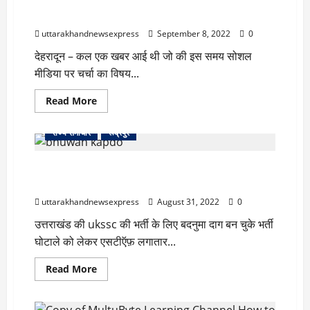
देहरादून और रुद्रपुर में खुलेंगे सैनिक स्कूल, लोग बोले पहाड़ में
क्यों नहीं ?
uttarakhandnewsexpress
September 8, 2022
0
देहरादून – कल एक खबर आई थी जो की इस समय सोशल
मीडिया पर चर्चा का विषय...
Read
Read More
more
उधम सिंह नगर
तराई
देहरादून
नैनीताल
about
देहरादून
राज्य समाचार
रूद्रपुर
और
रुद्रपुर
में
UKSSC भर्ती घोटाला – सीबीआई जांच को लेकर भुवन कापड़ी
खुलेंगे
सैनिक
पहुंचे हाई कोर्ट
स्कूल,
लोग
uttarakhandnewsexpress
August 31, 2022
0
बोले
पहाड़
उत्तराखंड की ukssc की भर्ती के लिए बदनुमा दाग बन चुके भर्ती
में
क्यों
घोटाले को लेकर एसटीऍफ़ लगातार...
नहीं
?
Read
Read More
more
about
UKSSC
भर्ती