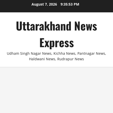
Skip
August 7, 2026
9:35:54 PM
to
content
Uttarakhand News
Express
Udham Singh Nagar News, Kichha News, Pantnagar News,
Haldwani News, Rudrapur News