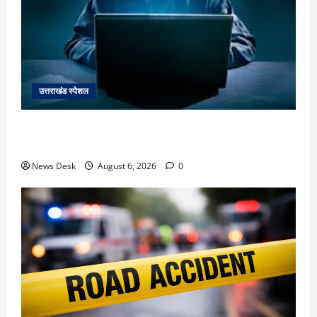
उत्तराखंड स्पेशल
देहरादून में ‘डिजिटल अरेस्ट’ का खौफनाक खेल: लाल किला
ब्लास्ट केस का डर दिखाकर बुजुर्ग से 13 लाख रुपये ठगे
News Desk
August 6, 2026
0