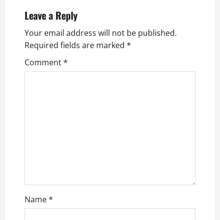
a
Leave a Reply
v
Your email address will not be published.
Required fields are marked
*
i
Comment
*
g
a
t
i
o
n
Name
*