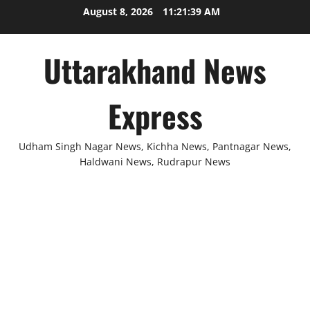
Skip
August 8, 2026
11:21:39 AM
to
content
Uttarakhand News
Express
Udham Singh Nagar News, Kichha News, Pantnagar News,
Haldwani News, Rudrapur News