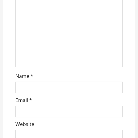
a
t
i
o
n
Name
*
Email
*
Website