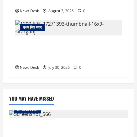
लगी आग पर कड़ी मशक्कत के बाद काबू
News Desk
August 3, 2026
0
उधम सिंह नगर
सितारगंज: रिश्वत मामले की जांच को पहुंची विजिलेंस
टीम को तहसील में रातभर रखा कैद, 20 घंटे ठप रहा
कामकाज
News Desk
July 30, 2026
0
YOU MAY HAVE MISSED
उत्तराखंड स्पेशल
काशीपुर में दर्दनाक सड़क हादसा: स्कूल जा रहे तीन छात्र
पिकअप की चपेट में, 16 वर्षीय शिवम की मौत