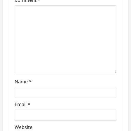
g
a
t
i
o
n
Name
*
Email
*
Website