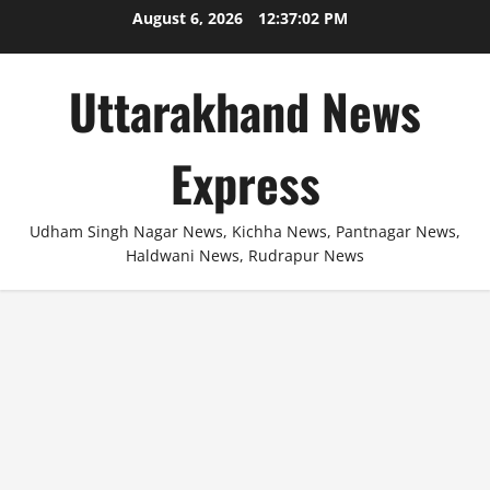
Skip
August 6, 2026
12:37:03 PM
to
content
Uttarakhand News
Express
Udham Singh Nagar News, Kichha News, Pantnagar News,
Haldwani News, Rudrapur News