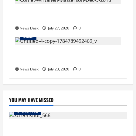
2 अगस्त को आसमान में दिखेगा अद्भुत नजारा, पृथ्वी के
करीब आएगा धूमकेतु टेम्पल-2
News Desk
July 27, 2026
0
नैनीताल
नैनीताल में बड़ा सड़क हादसा: अनियंत्रित होकर खाई में
गिरी टैक्सी, यात्रियों में मची चीख-पुकार
News Desk
July 23, 2026
0
YOU MAY HAVE MISSED
उत्तराखंड स्पेशल
काशीपुर में दर्दनाक सड़क हादसा: स्कूल जा रहे तीन छात्र
पिकअप की चपेट में, 16 वर्षीय शिवम की मौत