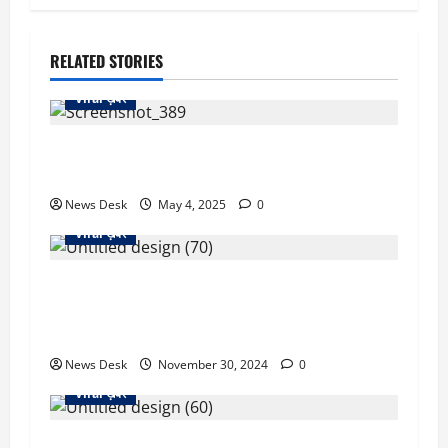
RELATED STORIES
Viral ख़बर
सीमा हैदर के घर में घुसा युवक, मचाया बवाल, आरोप
सुनकर पुलिस भी रह गई हैरान
News Desk
May 4, 2025
0
Viral ख़बर
Success Story: ठेले पर अंडे बेचने वाले का बेटा बना
जज, लेकिन कौन सी बात बनी उसकी जिंदगी का टर्निंग
पॉइंट?
News Desk
November 30, 2024
0
Viral ख़बर
SIA A380 विमान में पायलट की चूक से मच सकती थी