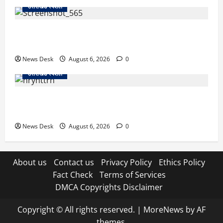
उत्तराखंड स्पेशल
देहरादून में ‘डिजिटल अरेस्ट’ का खौफनाक खेल: लाल किला
ब्लास्ट केस का डर दिखाकर बुजुर्ग से 13 लाख रुपये ठगे
News Desk
August 6, 2026
0
उत्तराखंड स्पेशल
काशीपुर में दर्दनाक हादसा: स्कूल जा रहे तीन छात्रों को टैंकर
ने रौंदा, एक की मौत; दो गंभीर, चालक फरार
News Desk
August 6, 2026
0
About us
Contact us
Privacy Policy
Ethics Policy
Fact Check
Terms of Services
DMCA Copyrights Disclaimer
Copyright © All rights reserved.
|
MoreNews
by AF
themes.