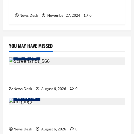
तबाही, दिल्ली एयरपोर्ट पर टला बड़ा हादसा!
News Desk
November 27, 2024
0
YOU MAY HAVE MISSED
उत्तराखंड स्पेशल
काशीपुर में दर्दनाक सड़क हादसा: स्कूल जा रहे तीन छात्र
पिकअप की चपेट में, 16 वर्षीय शिवम की मौत
News Desk
August 6, 2026
0
उत्तराखंड स्पेशल
उत्तराखंड में 2027 की चुनावी जंग शुरू: 8 अगस्त को हल्द्वानी
से खड़गे भरेंगे हुंकार, कांग्रेस का मिशन-2027 लॉन्च
News Desk
August 6, 2026
0