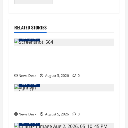
RELATED STORIES
राज्य समाचार
uttarakhand: काशीपुर हाईवे चौड़ीकरण पर प्रशासन
का एक्शन, डीडी चौक से गावा चौक तक चला अभियान;
56 दुकानदार प्रभावित
News Desk
August 5, 2026
0
राज्य समाचार
क्या अब UPI से पेमेंट करना पड़ेगा महंगा? केंद्र की नई
तैयारी ने बढ़ाई हलचल, जानिए क्या होगा असर
News Desk
August 5, 2026
0
राज्य समाचार