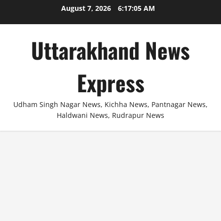
Skip
August 7, 2026
6:17:06 AM
to
content
Uttarakhand News
Express
Udham Singh Nagar News, Kichha News, Pantnagar News,
Haldwani News, Rudrapur News