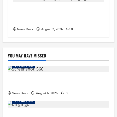
उत्तराखंड सरकार का बड़ा फैसला: गर्भवती महिलाओं के
लिए बड़ा तोहफा! अब बर्थ वेटिंग होम में तीमारदारों को भी
मिलेंगे ₹300 रोजाना
News Desk
August 2, 2026
0
YOU MAY HAVE MISSED
उत्तराखंड स्पेशल
काशीपुर में दर्दनाक सड़क हादसा: स्कूल जा रहे तीन छात्र
पिकअप की चपेट में, 16 वर्षीय शिवम की मौत
News Desk
August 6, 2026
0
उत्तराखंड स्पेशल
उत्तराखंड में 2027 की चुनावी जंग शुरू: 8 अगस्त को हल्द्वानी