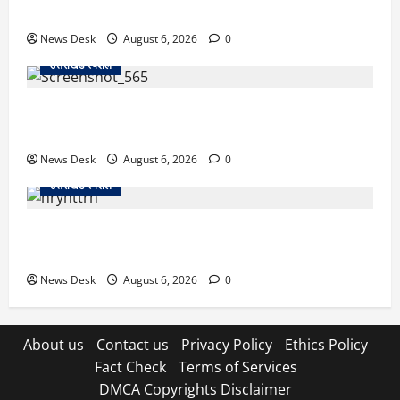
से खड़गे भरेंगे हुंकार, कांग्रेस का मिशन-2027 लॉन्च
News Desk
August 6, 2026
0
उत्तराखंड स्पेशल
देहरादून में ‘डिजिटल अरेस्ट’ का खौफनाक खेल: लाल किला
ब्लास्ट केस का डर दिखाकर बुजुर्ग से 13 लाख रुपये ठगे
News Desk
August 6, 2026
0
उत्तराखंड स्पेशल
काशीपुर में दर्दनाक हादसा: स्कूल जा रहे तीन छात्रों को टैंकर
ने रौंदा, एक की मौत; दो गंभीर, चालक फरार
News Desk
August 6, 2026
0
About us
Contact us
Privacy Policy
Ethics Policy
Fact Check
Terms of Services
DMCA Copyrights Disclaimer