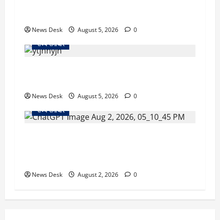
का एक्शन, डीडी चौक से गावा चौक तक चला अभियान;
56 दुकानदार प्रभावित
News Desk
August 5, 2026
0
राज्य समाचार
क्या अब UPI से पेमेंट करना पड़ेगा महंगा? केंद्र की नई
तैयारी ने बढ़ाई हलचल, जानिए क्या होगा असर
News Desk
August 5, 2026
0
राज्य समाचार
उत्तराखंड सरकार का बड़ा फैसला: गर्भवती महिलाओं के
लिए बड़ा तोहफा! अब बर्थ वेटिंग होम में तीमारदारों को भी
मिलेंगे ₹300 रोजाना
News Desk
August 2, 2026
0