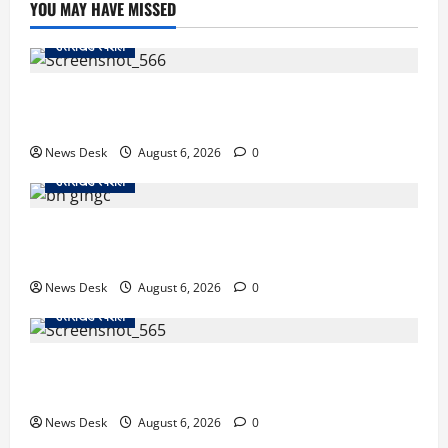
YOU MAY HAVE MISSED
उत्तराखंड स्पेशल
काशीपुर में दर्दनाक सड़क हादसा: स्कूल जा रहे तीन छात्र
पिकअप की चपेट में, 16 वर्षीय शिवम की मौत
News Desk
August 6, 2026
0
उत्तराखंड स्पेशल
उत्तराखंड में 2027 की चुनावी जंग शुरू: 8 अगस्त को हल्द्वानी
से खड़गे भरेंगे हुंकार, कांग्रेस का मिशन-2027 लॉन्च
News Desk
August 6, 2026
0
उत्तराखंड स्पेशल
देहरादून में ‘डिजिटल अरेस्ट’ का खौफनाक खेल: लाल किला
ब्लास्ट केस का डर दिखाकर बुजुर्ग से 13 लाख रुपये ठगे
News Desk
August 6, 2026
0