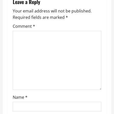
a
Leave a Reply
v
Your email address will not be published.
Required fields are marked
*
i
Comment
*
g
a
t
i
o
n
Name
*