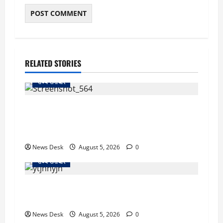
RELATED STORIES
राज्य समाचार
uttarakhand: काशीपुर हाईवे चौड़ीकरण पर प्रशासन
का एक्शन, डीडी चौक से गावा चौक तक चला अभियान;
56 दुकानदार प्रभावित
News Desk
August 5, 2026
0
राज्य समाचार
क्या अब UPI से पेमेंट करना पड़ेगा महंगा? केंद्र की नई
तैयारी ने बढ़ाई हलचल, जानिए क्या होगा असर
News Desk
August 5, 2026
0