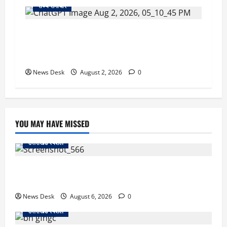
राज्य समाचार
उत्तराखंड सरकार का बड़ा फैसला: गर्भवती महिलाओं के
लिए बड़ा तोहफा! अब बर्थ वेटिंग होम में तीमारदारों को भी
मिलेंगे ₹300 रोजाना
News Desk
August 2, 2026
0
YOU MAY HAVE MISSED
उत्तराखंड स्पेशल
काशीपुर में दर्दनाक सड़क हादसा: स्कूल जा रहे तीन छात्र
पिकअप की चपेट में, 16 वर्षीय शिवम की मौत
News Desk
August 6, 2026
0
उत्तराखंड स्पेशल