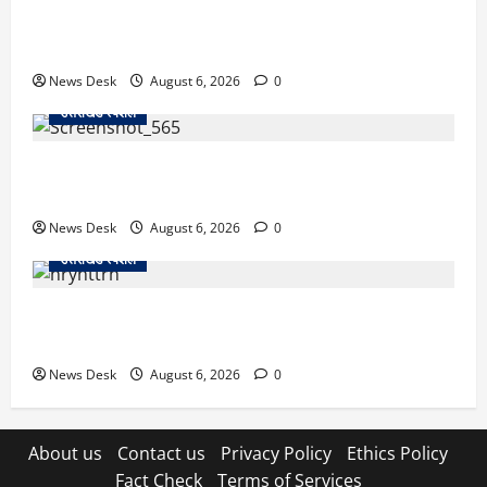
उत्तराखंड में 2027 की चुनावी जंग शुरू: 8 अगस्त को हल्द्वानी
से खड़गे भरेंगे हुंकार, कांग्रेस का मिशन-2027 लॉन्च
News Desk
August 6, 2026
0
उत्तराखंड स्पेशल
देहरादून में ‘डिजिटल अरेस्ट’ का खौफनाक खेल: लाल किला
ब्लास्ट केस का डर दिखाकर बुजुर्ग से 13 लाख रुपये ठगे
News Desk
August 6, 2026
0
उत्तराखंड स्पेशल
काशीपुर में दर्दनाक हादसा: स्कूल जा रहे तीन छात्रों को टैंकर
ने रौंदा, एक की मौत; दो गंभीर, चालक फरार
News Desk
August 6, 2026
0
About us
Contact us
Privacy Policy
Ethics Policy
Fact Check
Terms of Services