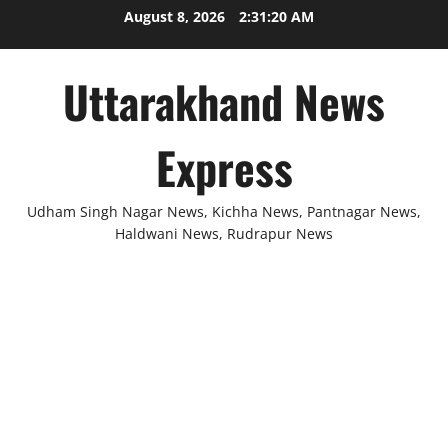
Skip
August 8, 2026
2:31:21 AM
to
content
Uttarakhand News
Express
Udham Singh Nagar News, Kichha News, Pantnagar News,
Haldwani News, Rudrapur News