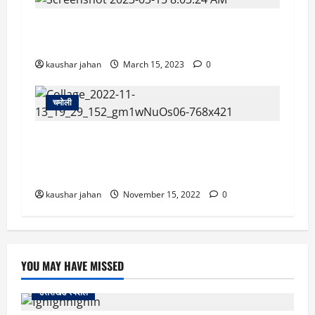
मजोठी गांव की मानसी नेगी ने रचा इतिहास, नेशनल लेवल
पर 20 Km रेस में जीता गोल्ड
kaushar jahan
March 15, 2023
0
चमोली
उत्तराखंड की बेटी ने रचा इतिहास! पिता का हो चुका था
निधन संघर्ष भरी कहानी है स्वर्ण पदक विजेता मानसी नेगी
की
kaushar jahan
November 15, 2022
0
YOU MAY HAVE MISSED
उत्तराखंड स्पेशल