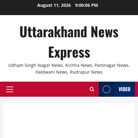
Skip
August 11, 2026
9:00:06 PM
to
content
Uttarakhand News
Express
Udham Singh Nagar News, Kichha News, Pantnagar News,
Haldwani News, Rudrapur News
VIDEO
Primary
Menu