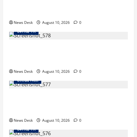
uttarakhand: छात्रों से संवाद, युवाओं के लिए नई पहल… CM
धामी ने लॉन्च किया ‘मुख्यमंत्री युवा विद्यार्थी मंथन पोर्टल’
News Desk
August 10, 2026
0
उधम सिंह नगर
कोतवाली के बाहर हाईवे जाम से मचा हड़कंप, रुद्रपुर में
प्रदर्शनकारियों और पुलिस के बीच धक्का-मुक्की… प्रदर्शन में
कांग्रेस भी शामिल… जानें मामला
News Desk
August 10, 2026
0
उत्तराखंड स्पेशल
अल्मोड़ा के युवा इनोवेटर रवि टम्टा से मिले केंद्रीय मंत्री अजय
टम्टा, फ्लाइंग व्हीकल प्रोजेक्ट की ली जानकारी; हरसंभव मदद
का भरोसा
News Desk
August 10, 2026
0
उधम सिंह नगर