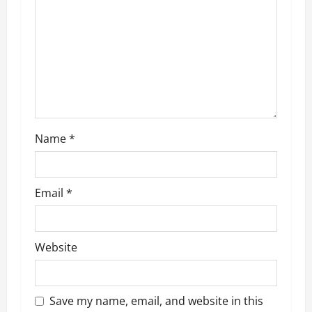
t
i
o
n
Name
*
Email
*
Website
Save my name, email, and website in this