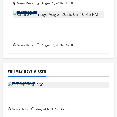
News Desk
August 5, 2026
0
राज्य समाचार
उत्तराखंड सरकार का बड़ा फैसला: गर्भवती महिलाओं के
लिए बड़ा तोहफा! अब बर्थ वेटिंग होम में तीमारदारों को भी
मिलेंगे ₹300 रोजाना
News Desk
August 2, 2026
0
YOU MAY HAVE MISSED
उत्तराखंड स्पेशल
काशीपुर में दर्दनाक सड़क हादसा: स्कूल जा रहे तीन छात्र
पिकअप की चपेट में, 16 वर्षीय शिवम की मौत
News Desk
August 6, 2026
0
उत्तराखंड स्पेशल