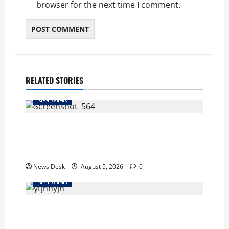
browser for the next time I comment.
RELATED STORIES
राज्य समाचार
uttarakhand: काशीपुर हाईवे चौड़ीकरण पर प्रशासन
का एक्शन, डीडी चौक से गावा चौक तक चला अभियान;
56 दुकानदार प्रभावित
News Desk
August 5, 2026
0
राज्य समाचार
क्या अब UPI से पेमेंट करना पड़ेगा महंगा? केंद्र की नई
तैयारी ने बढ़ाई हलचल, जानिए क्या होगा असर