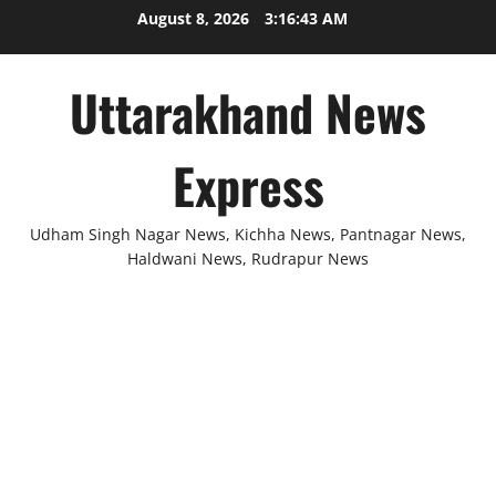
Skip
August 8, 2026
3:16:43 AM
to
content
Uttarakhand News
Express
Udham Singh Nagar News, Kichha News, Pantnagar News,
Haldwani News, Rudrapur News