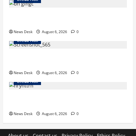
उत्तराखंड में 2027 की चुनावी जंग शुरू: 8 अगस्त को हल्द्वानी
से खड़गे भरेंगे हुंकार, कांग्रेस का मिशन-2027 लॉन्च
News Desk
August 6, 2026
0
उत्तराखंड स्पेशल
देहरादून में ‘डिजिटल अरेस्ट’ का खौफनाक खेल: लाल किला
ब्लास्ट केस का डर दिखाकर बुजुर्ग से 13 लाख रुपये ठगे
News Desk
August 6, 2026
0
उत्तराखंड स्पेशल
काशीपुर में दर्दनाक हादसा: स्कूल जा रहे तीन छात्रों को टैंकर
ने रौंदा, एक की मौत; दो गंभीर, चालक फरार
News Desk
August 6, 2026
0
About us
Contact us
Privacy Policy
Ethics Policy