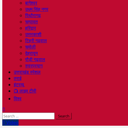
बागेश्वर
उधम सिंह नगर
पिथौरागढ़
चम्पावत
हरिद्वार
उत्तरकाशी
टिहरी गढ़वाल
चमोली
देहरादून
पौड़ी गढ़वाल
रुद्रप्रयाग
उत्तराखंड स्पेशल
तराई
इंटरव्यू
📺 लाइव टीवी
विश्व
Search
for:
Video