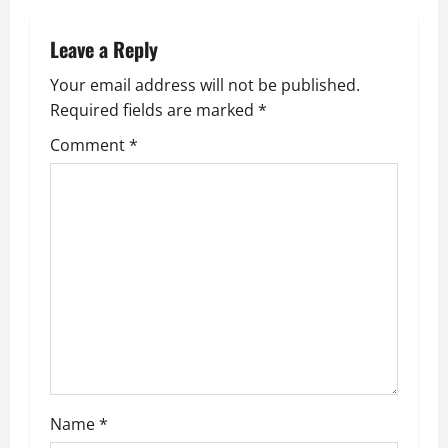
n
Leave a Reply
a
Your email address will not be published.
v
Required fields are marked
*
i
Comment
*
g
a
t
i
o
n
Name
*