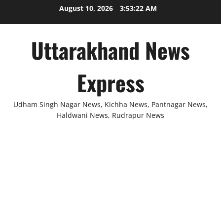
Skip
August 10, 2026
3:53:23 AM
to
content
Uttarakhand News
Express
Udham Singh Nagar News, Kichha News, Pantnagar News,
Haldwani News, Rudrapur News