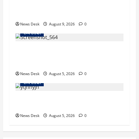
दो हफ्ते बाद धर्मेंद्र प्रधान ने तोड़ी इस्तीफे पर चुप्पी,
GEN-Z को लेकर भी कही बड़ी बात
News Desk
August 9, 2026
0
राज्य समाचार
uttarakhand: काशीपुर हाईवे चौड़ीकरण पर प्रशासन
का एक्शन, डीडी चौक से गावा चौक तक चला अभियान;
56 दुकानदार प्रभावित
News Desk
August 5, 2026
0
राज्य समाचार
क्या अब UPI से पेमेंट करना पड़ेगा महंगा? केंद्र की नई
तैयारी ने बढ़ाई हलचल, जानिए क्या होगा असर
News Desk
August 5, 2026
0