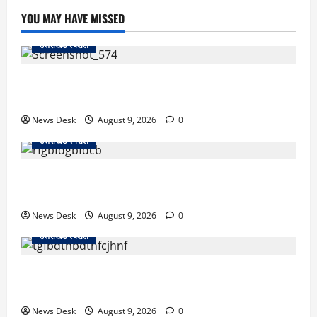
YOU MAY HAVE MISSED
उत्तराखंड स्पेशल
जापान से उत्तराखंड तक आईं मियाको, पति की अंतिम इच्छा पूरी
कर सरयू में प्रवाहित की अस्थियां
News Desk
August 9, 2026
0
उत्तराखंड स्पेशल
रुद्रपुर: टक्कर के बाद सड़क पर मचा बवाल, दो युवकों पर रॉड
से हमला; BJP नेता समेत 12 पर FIR
News Desk
August 9, 2026
0
उत्तराखंड स्पेशल
उत्तराखंड के 10 हजार युवाओं को नौकरी का मौका, 4 महीने में
लगेंगे 4 बड़े रोजगार मेले; जानें कहां-कहां होगा आयोजन
News Desk
August 9, 2026
0