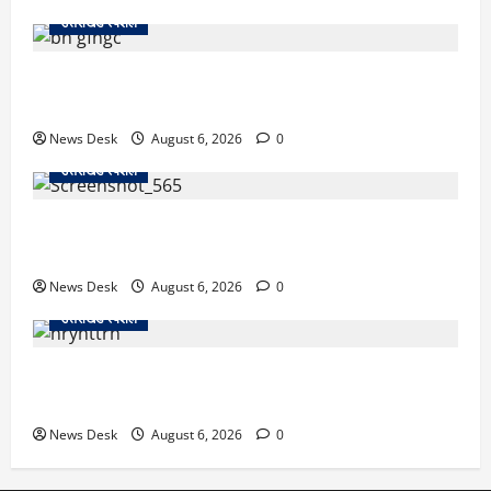
उत्तराखंड स्पेशल
उत्तराखंड में 2027 की चुनावी जंग शुरू: 8 अगस्त को हल्द्वानी
से खड़गे भरेंगे हुंकार, कांग्रेस का मिशन-2027 लॉन्च
News Desk
August 6, 2026
0
उत्तराखंड स्पेशल
देहरादून में ‘डिजिटल अरेस्ट’ का खौफनाक खेल: लाल किला
ब्लास्ट केस का डर दिखाकर बुजुर्ग से 13 लाख रुपये ठगे
News Desk
August 6, 2026
0
उत्तराखंड स्पेशल
काशीपुर में दर्दनाक हादसा: स्कूल जा रहे तीन छात्रों को टैंकर
ने रौंदा, एक की मौत; दो गंभीर, चालक फरार
News Desk
August 6, 2026
0