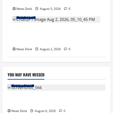
तैयारी ने बढ़ाई हलचल, जानिए क्या होगा असर
News Desk
August 5, 2026
0
राज्य समाचार
उत्तराखंड सरकार का बड़ा फैसला: गर्भवती महिलाओं के
लिए बड़ा तोहफा! अब बर्थ वेटिंग होम में तीमारदारों को भी
मिलेंगे ₹300 रोजाना
News Desk
August 2, 2026
0
YOU MAY HAVE MISSED
उत्तराखंड स्पेशल
काशीपुर में दर्दनाक सड़क हादसा: स्कूल जा रहे तीन छात्र
पिकअप की चपेट में, 16 वर्षीय शिवम की मौत
News Desk
August 6, 2026
0