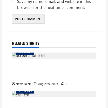
Save my name, email, and website in this
browser for the next time I comment.
RELATED STORIES
राज्य समाचार
uttarakhand: काशीपुर हाईवे चौड़ीकरण पर प्रशासन
का एक्शन, डीडी चौक से गावा चौक तक चला अभियान;
56 दुकानदार प्रभावित
News Desk
August 5, 2026
0
राज्य समाचार
क्या अब UPI से पेमेंट करना पड़ेगा महंगा? केंद्र की नई