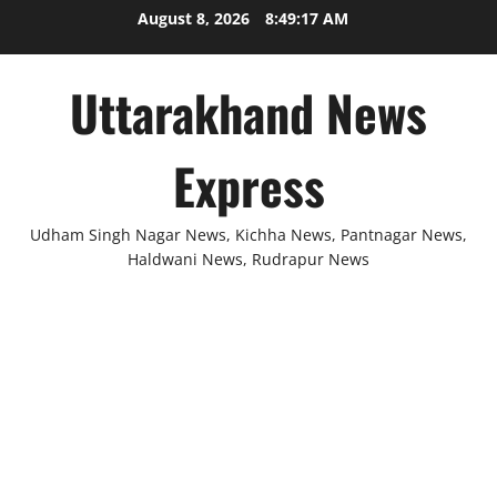
Skip
August 8, 2026
8:49:17 AM
to
content
Uttarakhand News
Express
Udham Singh Nagar News, Kichha News, Pantnagar News,
Haldwani News, Rudrapur News