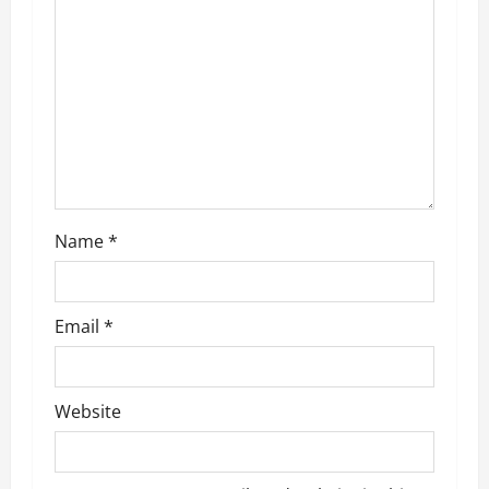
a
t
i
o
n
Name
*
Email
*
Website