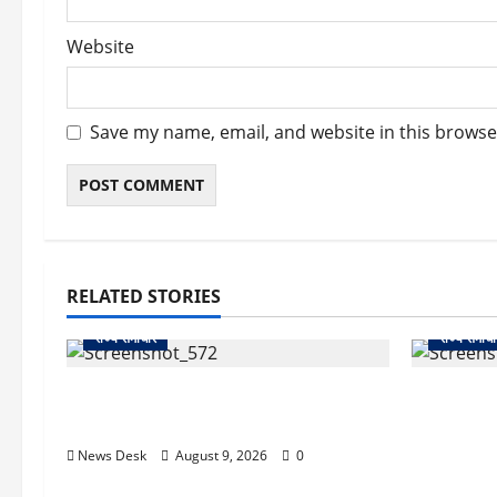
Website
Save my name, email, and website in this browse
RELATED STORIES
राज्य समाचार
राज्य समाचा
दो हफ्ते बाद धर्मेंद्र प्रधान ने तोड़ी इस्तीफे पर
uttarakha
चुप्पी, GEN-Z को लेकर भी कही बड़ी बात
पर प्रशासन
चौक तक चल
News Desk
August 9, 2026
0
प्रभावित