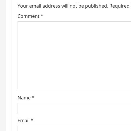
a
Your email address will not be published.
Required 
v
Comment
*
i
g
a
t
i
o
Name
*
n
Email
*