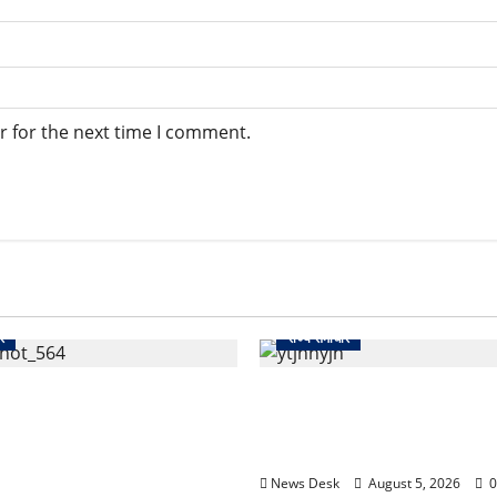
r for the next time I comment.
र
राज्य समाचार
nd: काशीपुर हाईवे चौड़ीकरण
क्या अब UPI से पेमेंट करना पड़ेग
 का एक्शन, डीडी चौक से गावा
केंद्र की नई तैयारी ने बढ़ाई हलच
ा अभियान; 56 दुकानदार
क्या होगा असर
News Desk
August 5, 2026
0