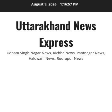
Skip
August 9, 2026
1:16:58 PM
to
content
Uttarakhand News
Express
Udham Singh Nagar News, Kichha News, Pantnagar News,
Haldwani News, Rudrapur News