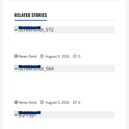
RELATED STORIES
राज्य समाचार
दो हफ्ते बाद धर्मेंद्र प्रधान ने तोड़ी इस्तीफे पर चुप्पी,
GEN-Z को लेकर भी कही बड़ी बात
News Desk
August 9, 2026
0
राज्य समाचार
uttarakhand: काशीपुर हाईवे चौड़ीकरण पर प्रशासन
का एक्शन, डीडी चौक से गावा चौक तक चला अभियान;
56 दुकानदार प्रभावित
News Desk
August 5, 2026
0
राज्य समाचार
क्या अब UPI से पेमेंट करना पड़ेगा महंगा? केंद्र की नई