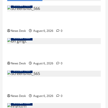
उत्तराखंड स्पेशल
काशीपुर में दर्दनाक सड़क हादसा: स्कूल जा रहे तीन छात्र
पिकअप की चपेट में, 16 वर्षीय शिवम की मौत
News Desk
August 6, 2026
0
उत्तराखंड स्पेशल
उत्तराखंड में 2027 की चुनावी जंग शुरू: 8 अगस्त को हल्द्वानी
से खड़गे भरेंगे हुंकार, कांग्रेस का मिशन-2027 लॉन्च
News Desk
August 6, 2026
0
उत्तराखंड स्पेशल
देहरादून में ‘डिजिटल अरेस्ट’ का खौफनाक खेल: लाल किला
ब्लास्ट केस का डर दिखाकर बुजुर्ग से 13 लाख रुपये ठगे
News Desk
August 6, 2026
0
उत्तराखंड स्पेशल