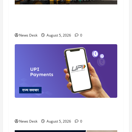
uttarakhand: काशीपुर हाईवे चौड़ीकरण पर प्रशासन
का एक्शन, डीडी चौक से गावा चौक तक चला अभियान;
56 दुकानदार प्रभावित
News Desk
August 5, 2026
0
राज्य समाचार
क्या अब UPI से पेमेंट करना पड़ेगा महंगा? केंद्र की नई
तैयारी ने बढ़ाई हलचल, जानिए क्या होगा असर
News Desk
August 5, 2026
0