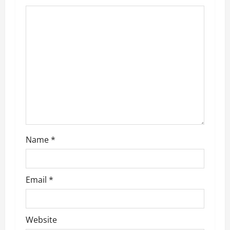
g
a
t
i
o
n
Name
*
Email
*
Website