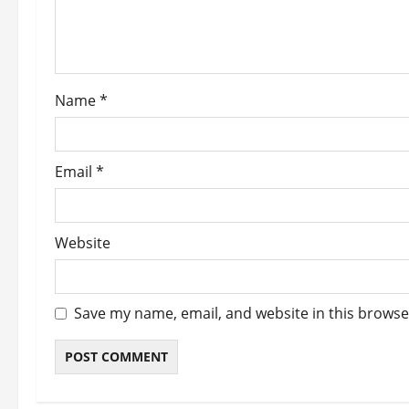
t
i
o
Name
*
n
Email
*
Website
Save my name, email, and website in this browse