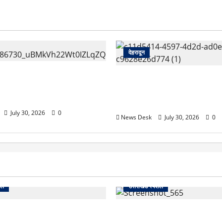
देहरादून
कारी शिक्षिका की संदिग्ध मौत,
देहरादून को HIV मुक्त बनाने की 
ं तैनात पति समेत तीन के खिलाफ
रिस्क क्षेत्रों की होगी GIS मैपिंग
दमा दर्ज
तेज
July 30, 2026
0
News Desk
July 30, 2026
0
शल
उत्तराखंड स्पेशल
 2027 की चुनावी जंग शुरू: 8
देहरादून में ‘डिजिटल अरेस्ट’ का