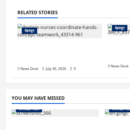
RELATED STORIES
देहरादून
देहरादून
देहरादून: सर
देहरादून: दून मेडिकल कॉलेज अस्पताल में
सचिवालय मे
महिला MBBS इंटर्न को कथित आपत्तिजनक
हत्या का मुक
संदेश, नर्सिंग अधिकारी पर उत्पीड़न का आरोप
News Desk
News Desk
July 30, 2026
0
YOU MAY HAVE MISSED
उत्तराखंड स्पेशल
उत्तराखंड स्पे
काशीपुर में दर्दनाक सड़क हादसा: स्कूल जा रहे
उत्तराखंड में